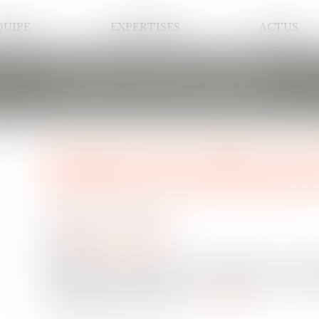
QUIPE
EXPERTISES
ACTUS
LES ACTUALITÉS
Emprunt du syndicat : la 
le prêteur peut demander 
Publié le :
01/07/2025
Droit immobilier
/
Copropriété
Source :
www.efl.fr
Un décret fixe la liste des informations et do
demander au syndic pour examiner la solvabil
conclusion de l'emprunt...
Lire la suite