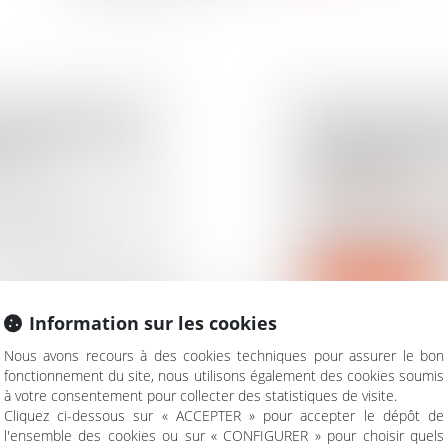
OPROPRIÉTÉS
PUBLICATIO
 LES
D'APPLICATI
DÉGRADÉ
Droit immobilier
/
Cop
, publié au
Le décret n° 2025
diagnostic structu
Lire la suite
Information sur les cookies
Nous avons recours à des cookies techniques pour assurer le bon
fonctionnement du site, nous utilisons également des cookies soumis
à votre consentement pour collecter des statistiques de visite.
LISTE DES
COPROPRIÉT
Cliquez ci-dessous sur « ACCEPTER » pour accepter le dépôt de
TEUR PEUT
AUTOMATIQU
l'ensemble des cookies ou sur « CONFIGURER » pour choisir quels