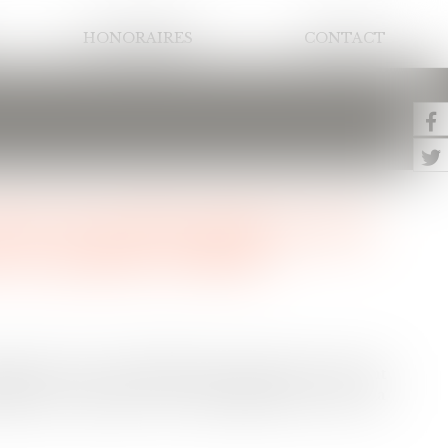
HONORAIRES
CONTACT
liste des informations que
au syndic est fixée
cuments que les établissements prêteurs peuvent
ité du syndicat des copropriétaires avant la