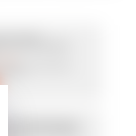
N DU DÉCRET
ON DE LA LOI HABITAT
ropriété
-814 du 12 août 2025 relatif au
rel des bâ...
É : PAS DE PRÉSOMPTION
E SANS VICE OU DÉFAUT