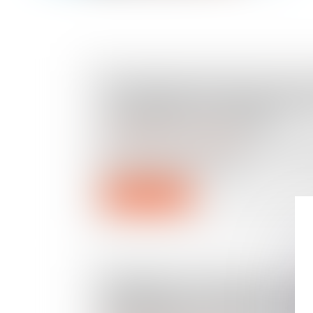
REGISTRE NATIONAL DES C
: UN DÉCRET POUR PRÉCISER
DONNÉES À DÉCLARER
Droit immobilier
/
Copropriété
Le décret n° 2025-831 du 19 août 2025
Journal officiel du 21 août...
Lire la suite
EMPRUNT DU SYNDICAT : LA 
INFORMATIONS QUE LE PRÊ