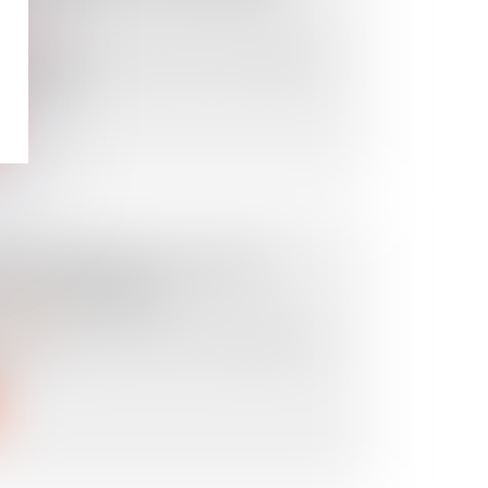
ropriété
copropriétaires ne peut être condamné
s surve...
COPROPRIÉTÉ : QUELLE
OIT DÉCIDER ?
ropriété
6 février 2025, la Cour de cassation a
 s...