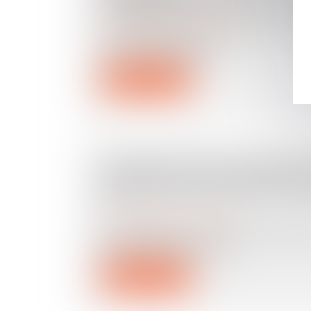
DEMANDER AU SYNDIC EST F
Droit immobilier
/
Copropriété
Un décret fixe la liste des informatio
que les établissements...
Lire la suite
ANNULATION DU MANDAT DU
RESTITUTION DES HONORAI
!
Droit immobilier
/
Copropriété
En copropriété, le syndic est chargé de
parties communes et pe...
Lire la suite