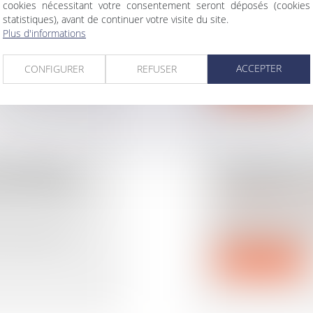
cookies nécessitant votre consentement seront déposés (cookies
IXÉE
ÉTABLI
statistiques), avant de continuer votre visite du site.
Droit immobilier
/
Cop
Plus d'informations
ns et documents
Le syndicat des 
pour des dommage
ACCEPTER
CONFIGURER
REFUSER
Lire la suite
 SYNDIC :
TRAVAUX EN 
RES PERÇUS
ASSEMBLÉE D
Droit immobilier
/
Cop
Dans un arrêt du 
rappelé le principe
 la gestion des
Lire la suite