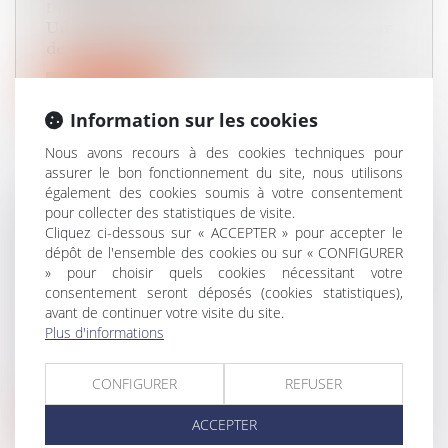
Droit immobilier
/
Copropriété
Un conflit de copropriété a permis à la Cour
de cassation de faire un rappel...
Lire la suite
Information sur les cookies
Nous avons recours à des cookies techniques pour
assurer le bon fonctionnement du site, nous utilisons
également des cookies soumis à votre consentement
pour collecter des statistiques de visite.
LE SYNDIC DOIT ACCOMPLIR
Cliquez ci-dessous sur « ACCEPTER » pour accepter le
TOUTES LES DILIGENCES QUI LUI
dépôt de l'ensemble des cookies ou sur « CONFIGURER
INCOMBENT DANS LA GESTION
» pour choisir quels cookies nécessitant votre
consentement seront déposés (cookies statistiques),
DES TRAVAUX
avant de continuer votre visite du site.
Droit immobilier
/
Copropriété
Plus d'informations
Le syndic commet une faute dans
l’accomplissement de sa mission lorsqu’il
n’a...
CONFIGURER
REFUSER
Lire la suite
ACCEPTER