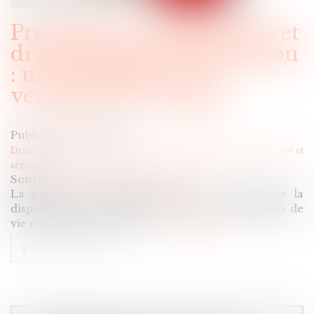
Prestation compensatoire et
droit d’usage et d’habitation
: une alternative au
versement en capital
Publié le :
04/12/2024
Droit de la famille, des personnes et de leur patrimoine
/
Divorce et
séparation
Source :
www.lemag-juridique.com
La prestation compensatoire vise à compenser la
disparité que le divorce crée dans les conditions de
vie respectives des époux...
Lire la suite