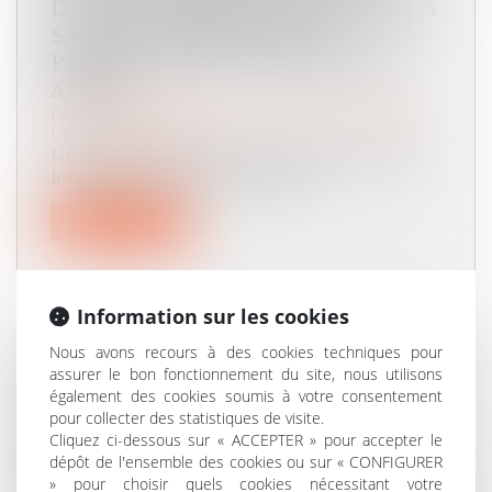
D’APPEL, RENDANT PRESCRITE LA
SAISIE CONSERVATOIRE
PRATIQUÉE PLUS DE CINQ ANS
APRÈS
Droit de la famille, des personnes et de leur patrimoine
/
Divorce et séparation
Un jugement acquiert force de chose jugée
lorsqu’il n’est plus susceptible d’...
Lire la suite
Information sur les cookies
Nous avons recours à des cookies techniques pour
ÉVOLUTION DES FACULTÉS
assurer le bon fonctionnement du site, nous utilisons
CONTRIBUTIVES DES PARENTS
également des cookies soumis à votre consentement
pour collecter des statistiques de visite.
POUR LE PAIEMENT DE LA
Cliquez ci-dessous sur « ACCEPTER » pour accepter le
PENSION ALIMENTAIRE
dépôt de l'ensemble des cookies ou sur « CONFIGURER
Droit de la famille, des personnes et de leur patrimoine
/
» pour choisir quels cookies nécessitant votre
Divorce et séparation