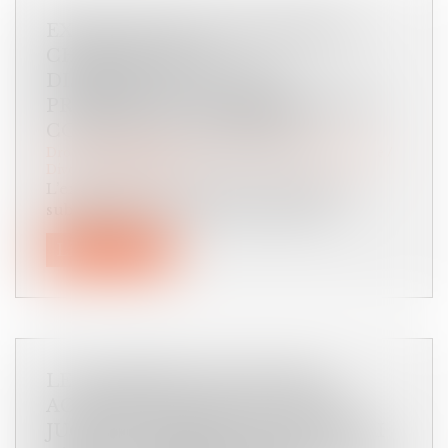
EXEQUATUR ET AUTORITÉ DE
CHOSE JUGÉE : LA
DISSIMULATION D’UNE
PRESTATION COMPENSATOIRE
CONSTITUE UNE FRAUDE
Droit de la famille, des personnes et de leur patrimoine
/
Divorce et séparation
L’exequatur d’une décision étrangère est
subordonné, en droit international p...
Lire la suite
LE JUGEMENT DE DIVORCE
ACQUIERT FORCE DE CHOSE
JUGÉE À L’EXPIRATION DU DÉLAI