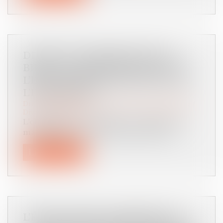
DIVORCE ET SÉPARATION DE
BIENS : LA CRÉANCE EST-ELLE À
L’ENCONTRE DE L’ÉPOUX OU DE
L’INDIVISION ?
Droit de la famille, des personnes et de leur patrimoine
/
Divorce et séparation
L’obligation de contribuer aux charges du
mariage impose à chaque époux de pa...
Lire la suite
L'ÉPOUX AYANT ALIMENTÉ UN