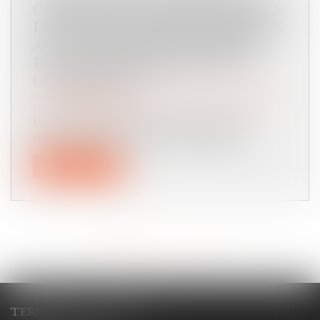
COMPTE PERSONNEL D'ÉPARGNE
DE RETRAITE COMPLÉMENTAIRE
AVEC DES DENIERS COMMUNS
DOIT DES RÉCOMPENSES À LA
COMMUNAUTÉ
Droit de la famille, des personnes et de leur patrimoine
/
Divorce et séparation
Le partage des biens dans le cadre d'un
divorce soulève des enjeux juridiques...
Lire la suite
<<
<
1
2
3
4
5
6
7
...
>
>>
TERRACOL - ÇABALET