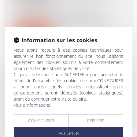
DU TUNNEL ?
Droit des assurances
L'Assemblée nationale a voté jeudi à
l'unanimité une proposition de loi qui p...
Lire la suite
Information sur les cookies
Nous avons recours à des cookies techniques pour
assurer le bon fonctionnement du site, nous utilisons
également des cookies soumis à votre consentement
pour collecter des statistiques de visite.
LE SÉNAT VOTE POUR DE
Cliquez ci-dessous sur « ACCEPTER » pour accepter le
NOUVEAUX CONTRATS
dépôt de l'ensemble des cookies ou sur « CONFIGURER
» pour choisir quels cookies nécessitant votre
D'ASSURANCE EMPRUNTEUR
consentement seront déposés (cookies statistiques),
SANS "SÉLECTION MÉDICALE"
avant de continuer votre visite du site.
Droit des assurances
Plus d'informations
Le Sénat dominé par l'opposition de droite
s'est prononcé dans la nuit de ven...
CONFIGURER
REFUSER
Lire la suite
ACCEPTER