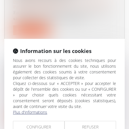
Droit de la famille, des personnes et de leur patrimoine
/
Patrimoine et succession
En matière successorale, les héritiers sont
saisis de plein droit du patrimoi...
Lire la suite
Information sur les cookies
Nous avons recours à des cookies techniques pour
assurer le bon fonctionnement du site, nous utilisons
SUCCESSIONS : LES FRAIS
également des cookies soumis à votre consentement
BANCAIRES DÉSORMAIS
pour collecter des statistiques de visite.
PLAFONNÉS OU SUPPRIMÉS
Cliquez ci-dessous sur « ACCEPTER » pour accepter le
dépôt de l'ensemble des cookies ou sur « CONFIGURER
Droit de la famille, des personnes et de leur patrimoine
/
Patrimoine et succession
» pour choisir quels cookies nécessitant votre
La loi du 13 mai 2025 visant à réduire et à
consentement seront déposés (cookies statistiques),
encadrer les frais bancaires sur...
avant de continuer votre visite du site.
Plus d'informations
Lire la suite
CONFIGURER
REFUSER