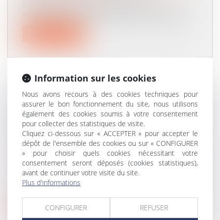
Le décès d’une personne entraîne
régulièrement et inévitablement l’obligation...
Lire la suite
Information sur les cookies
Nous avons recours à des cookies techniques pour
ASSURANCE VIE, PRIMES
assurer le bon fonctionnement du site, nous utilisons
MANIFESTEMENT EXAGÉRÉES OU
également des cookies soumis à votre consentement
DONATION INDIRECTE : DES
pour collecter des statistiques de visite.
Cliquez ci-dessous sur « ACCEPTER » pour accepter le
DÉMONSTRATIONS PRATIQUES
dépôt de l'ensemble des cookies ou sur « CONFIGURER
TOUJOURS AUSSI COMPLEXES
» pour choisir quels cookies nécessitant votre
Droit de la famille, des personnes et de leur patrimoine
/
consentement seront déposés (cookies statistiques),
Patrimoine et succession
avant de continuer votre visite du site.
L’arrêt objet de nos observations aujourd’hui,
Plus d'informations
s’il n’apporte aucune nouveaut...
Lire la suite
CONFIGURER
REFUSER