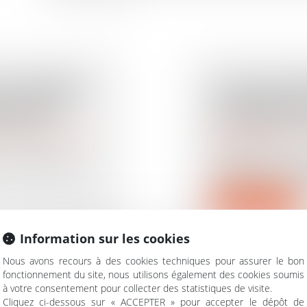
DES PRIMES
LE LEGS D’U
VIE A ÉTÉ
COMME PORT
IPTEUR
FONCIÈRE PL
rimoine
/
Patrimoine et
Droit de la famille, d
succession
 à la réduction
C’est par une int
l’ambiguïté et l’im
Lire la suite
Information sur les cookies
Nous avons recours à des cookies techniques pour assurer le bon
fonctionnement du site, nous utilisons également des cookies soumis
à votre consentement pour collecter des statistiques de visite.
FRAIS
PAIEMENT F
Cliquez ci-dessous sur « ACCEPTER » pour accepter le dépôt de