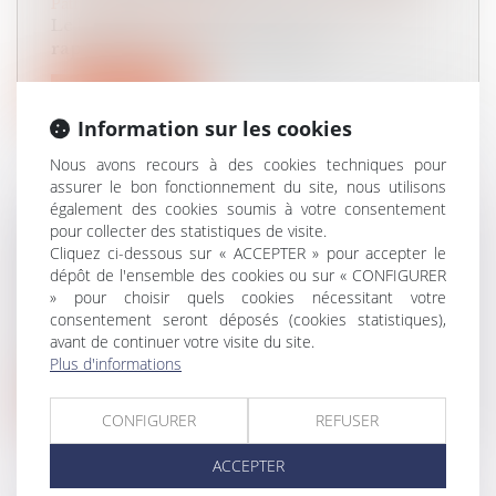
Patrimoine et succession
Le bénéficiaire d’une libéralité est tenu au
rapport successoral à la conditi...
Lire la suite
Information sur les cookies
Nous avons recours à des cookies techniques pour
assurer le bon fonctionnement du site, nous utilisons
également des cookies soumis à votre consentement
pour collecter des statistiques de visite.
L’USUFRUITIER N’A PAS LA
Cliquez ci-dessous sur « ACCEPTER » pour accepter le
QUALITÉ D’ASSOCIÉ
dépôt de l'ensemble des cookies ou sur « CONFIGURER
Droit de la famille, des personnes et de leur patrimoine
/
» pour choisir quels cookies nécessitant votre
Patrimoine et succession
consentement seront déposés (cookies statistiques),
Dépourvu de la qualité d’associé, qui
avant de continuer votre visite du site.
n’appartient qu’au nu-propriétaire, l’u...
Plus d'informations
Lire la suite
CONFIGURER
REFUSER
ACCEPTER