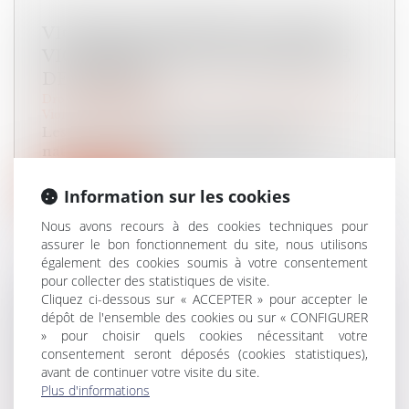
VIOLENCES SEXUELLES : 122 600
VICTIMES DONT UNE MAJORITÉ
DE FEMMES
Droit de la famille, des personnes et de leur patrimoine
/
Violences familiales
Les services de police et de gendarmerie
nationales ont enregistré 450 100 vi...
Lire la suite
Information sur les cookies
Nous avons recours à des cookies techniques pour
assurer le bon fonctionnement du site, nous utilisons
également des cookies soumis à votre consentement
pour collecter des statistiques de visite.
Cliquez ci-dessous sur « ACCEPTER » pour accepter le
VIOLENCE CONJUGALE : LE
dépôt de l'ensemble des cookies ou sur « CONFIGURER
CONTRÔLE COERCITIF, UN
» pour choisir quels cookies nécessitant votre
CRIME DE LIBERTÉ DÉSORMAIS
consentement seront déposés (cookies statistiques),
avant de continuer votre visite du site.
DANS LE DROIT FRANÇAIS
Plus d'informations
Droit de la famille, des personnes et de leur patrimoine
/