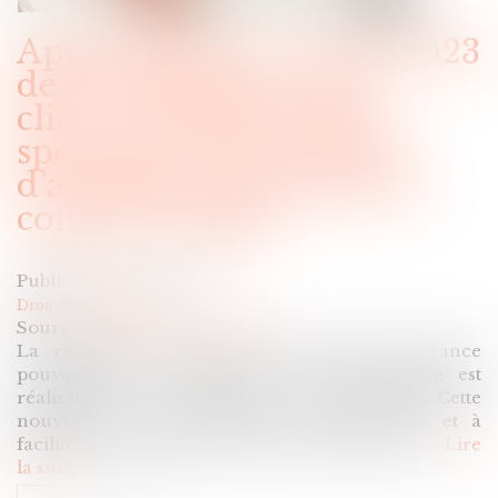
Application au 1er juin 2023
de la résiliation « en 3
clics » : les dispositions
spécifiques aux contrats
d’assurance pouvant être
conclus en ligne
Publié le :
20/06/2023
Droit des assurances
Source :
www.service-public.fr
La résiliation en ligne des contrats d'assurance
pouvant être conclus par voie électronique est
réalisable en 3 clics depuis le 1er juin 2023. Cette
nouveauté vise à favoriser la concurrence et à
faciliter les résiliations de contrats d’assurance...
Lire
la suite