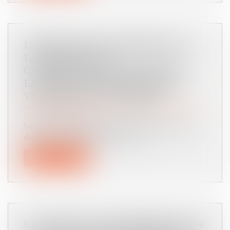
DIFFICULTÉ DE VERSEMENT DE
LA PRESTATION
COMPENSATOIRE EN CAPITAL :
LE JUGE PEUT AUTORISER UN
VERSEMENT PÉRIODIQUE
Droit de la famille, des personnes et de leur patrimoine
/
Divorce et séparation
Saisie d’un litige entre deux époux, la Cour
de cassation a rappelé, le 1er j...
Lire la suite
LE GARANT D’ACHÈVEMENT D’UN