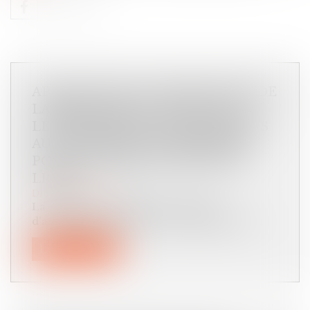
APPLICATION AU 1ER JUIN 2023 DE
LA RÉSILIATION « EN 3 CLICS » :
LES DISPOSITIONS SPÉCIFIQUES
AUX CONTRATS D’ASSURANCE
POUVANT ÊTRE CONCLUS EN
LIGNE
Droit des assurances
La résiliation en ligne des contrats
d'assurance pouvant être conclus par voi...
Lire la suite