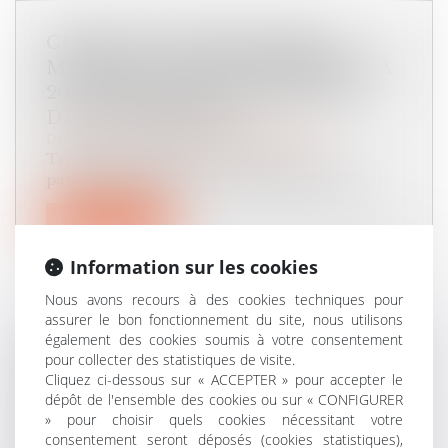
CESSION DE TITRES À PRIX
MINORÉ : UN ÉCART INFÉRIEUR À
20 % PEUT ÊTRE CONSTITUTIF
D'UNE LIBÉRALITÉ
Droit des sociétés
/
Transmission d’entreprise
Tenant compte des circonstances
particulières de l’espèce, le Conseil d’État...
Lire la suite
Information sur les cookies
Nous avons recours à des cookies techniques pour
assurer le bon fonctionnement du site, nous utilisons
également des cookies soumis à votre consentement
PAS D’INDEMNITÉ
pour collecter des statistiques de visite.
D’OCCUPATION EN L’ABSENCE
Cliquez ci-dessous sur « ACCEPTER » pour accepter le
dépôt de l'ensemble des cookies ou sur « CONFIGURER
D'INDIVISION EN JOUISSANCE
» pour choisir quels cookies nécessitant votre
ENTRE LES ÉPOUX NUS-
consentement seront déposés (cookies statistiques),