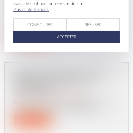
PROPRIÉTAIRES
avant de continuer votre visite du site.
Droit de la famille, des personnes et de leur patrimoine
/
Plus d'informations
Patrimoine et succession
Dans le cadre d’une procédure de divorce,
une ordonnance de non-conciliation...
CONFIGURER
REFUSER
Lire la suite
ACCEPTER
RÉTRACTATION D’UN AVANT-
CONTRAT DE VENTE EN
IMMOBILIER
Droit immobilier
/
Droit de la propriété
Lors d’un achat d’un bien immobilier, il y a
souvent un avant-contrat (compro...
Lire la suite