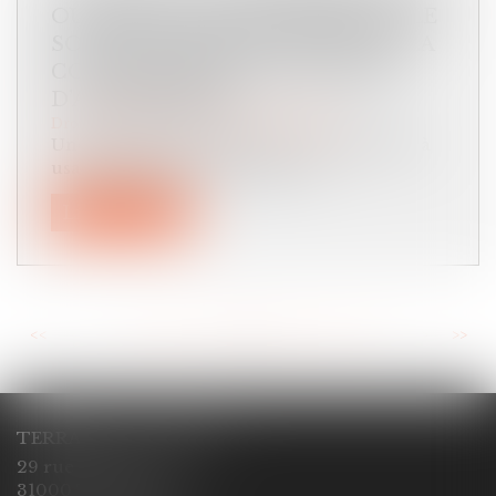
OUVRAGE DOIT PROUVER QUE LE
SOLDE DU PRIX DE VENTE EST LA
CONTREPARTIE DES TRAVAUX
D’ACHÈVEMENT
Droit immobilier
/
Droit de la construction
Une société a fait construire un immeuble à
usage d’habitation dont elle a ve...
Lire la suite
<<
<
...
91
92
93
94
95
96
97
...
>
>>
TERRACOL - ÇABALET
29 rue Ozenne
31000 TOULOUSE