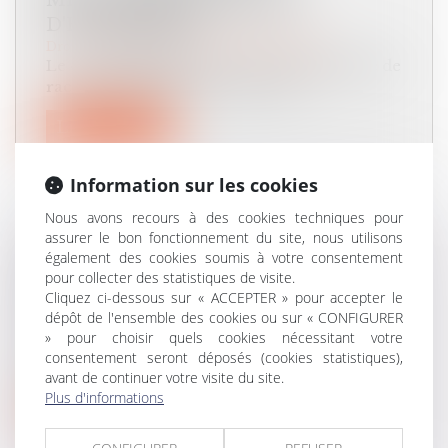
MÉCANISME DE RACHAT
D'ENTREPRISE
Droit des sociétés
/
Transmission d’entreprise
Le « Leveraged By Out » est une technique de
rachat d'entreprise qui repose m...
Lire la suite
Information sur les cookies
Nous avons recours à des cookies techniques pour
assurer le bon fonctionnement du site, nous utilisons
LE CONTRÔLE D'UN DOSSIER DE
également des cookies soumis à votre consentement
pour collecter des statistiques de visite.
DEMANDE DE PERMIS DE
Cliquez ci-dessous sur « ACCEPTER » pour accepter le
CONSTRUIRE INCOMPLET
dépôt de l'ensemble des cookies ou sur « CONFIGURER
Droit immobilier
/
Droit de la construction
» pour choisir quels cookies nécessitant votre
Un maire a délivré un permis de construire
consentement seront déposés (cookies statistiques),
portant sur l’édification d’un bât...
avant de continuer votre visite du site.
Plus d'informations
Lire la suite