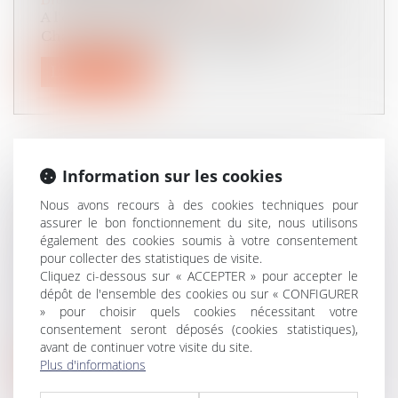
Droit des sociétés
/
Transmission d’entreprise
A l'occasion des 100 ans du réseau CMA, la
Chambre de métiers et de l’artisan...
Lire la suite
Information sur les cookies
VOUS ÊTES PROPRIÉTAIRE
Nous avons recours à des cookies techniques pour
BAILLEUR ET VOUS ENVISAGEZ
assurer le bon fonctionnement du site, nous utilisons
DES TRAVAUX, ÊTES-VOUS
également des cookies soumis à votre consentement
ÉLIGIBLE AUX SUBVENTIONS DE
pour collecter des statistiques de visite.
Cliquez ci-dessous sur « ACCEPTER » pour accepter le
L’ANAH ?
dépôt de l'ensemble des cookies ou sur « CONFIGURER
Droit immobilier
/
Droit de la construction
» pour choisir quels cookies nécessitant votre
Vous louez un bien et prévoyez d’y réaliser
consentement seront déposés (cookies statistiques),
des travaux. Vous êtes peut-être...
avant de continuer votre visite du site.
Plus d'informations
Lire la suite