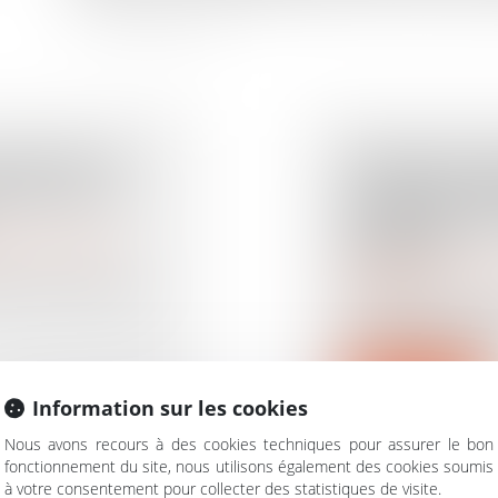
UEL EST LE
ENFANT NÉ H
NCE DE LA
LA PRODUCTI
NAISSANCE 
rimoine
/
Violences
HÉRITER
Droit de la famille, d
imes de violences
succession
Les héritières oub
parent justifient d.
Lire la suite
Information sur les cookies
Nous avons recours à des cookies techniques pour assurer le bon
fonctionnement du site, nous utilisons également des cookies soumis
à votre consentement pour collecter des statistiques de visite.