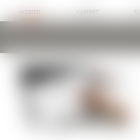
ACCUEIL
CABINET
É