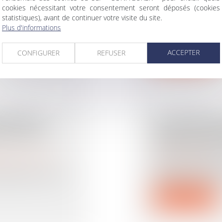
2
Droit de la famille, d
cookies nécessitant votre consentement seront déposés (cookies
succession
statistiques), avant de continuer votre visite du site.
Les familles reco
 technique, ce
Plus d'informations
successions, les rè
ACCEPTER
CONFIGURER
REFUSER
Lire la suite
ES ÉPOUX
LA DÉCISION
ES APL À
N'EST PAS N
NON ACCEPT
rimoine
/
Divorce et
Droit des assurances
Avant le dénouem
appartiennent à la
bénéficiaire qui n
Lire la suite