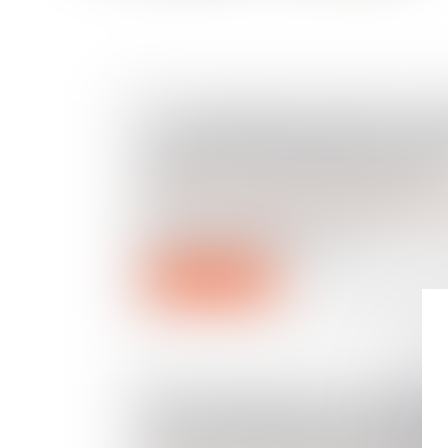
LA COMMISSION MIXTE PAR
ADOPTE LE PROJET DE LOI R
PROTECTION DES ENFANTS
Droit de la famille, des personnes et de leur pat
Après une adoption à l’unanimité en 1
l’Assemblée Nationale en j...
Lire la suite
RÉGLEMENTATION TECHNIQ
DE LA CONSTRUCTION : CE Q