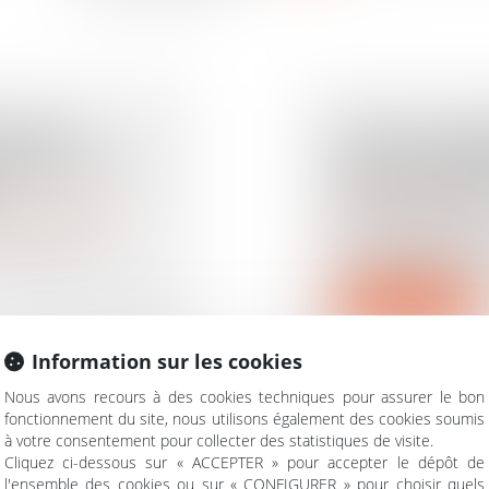
ITAIRE
DÉLAIS DE P
ELATIF À LA
DE LA VICTI
RESPONSABI
rimoine
/
Filiation
Droit des assurances
ère lecture à
L’action de la vic
responsabilité se p
Lire la suite
Information sur les cookies
Nous avons recours à des cookies techniques pour assurer le bon
fonctionnement du site, nous utilisons également des cookies soumis
à votre consentement pour collecter des statistiques de visite.
UE & DROIT
HÉRITER DA
Cliquez ci-dessous sur « ACCEPTER » pour accepter le dépôt de
UI A
RECOMPOSÉ
l'ensemble des cookies ou sur « CONFIGURER » pour choisir quels