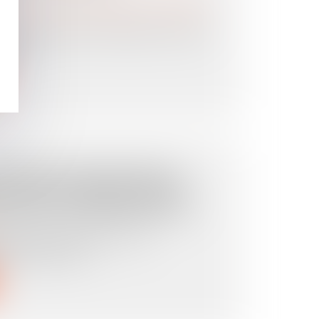
es personnes et de leur patrimoine
/
Patrimoine et
mposées sont très courantes. Lors des
gle...
 DU JUGE DES TUTELLES
OTIFIÉE AU BÉNÉFICIAIRE
ANT DE L'ASSURANCE-VIE
ent d’une assurance-vie, le
’en a pas accep...