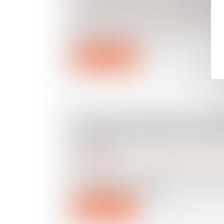
CHANGÉ AU 1ER JANVIER 202
Droit immobilier
/
Droit de la construction
Dans le domaine de la réglementation
début d'année est surtout...
Lire la suite
EN CAS DE DIVORCE, L’UN D
PEUT DEVOIR REMBOURSER D
L’AUTRE
Droit de la famille, des personnes et de leur pat
séparation
Pour la justice, les aides au logement 
communauté matrimon...
Lire la suite