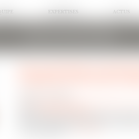
QUIPE
EXPERTISES
ACTUS
LES ACTUALITÉS
En cas de divorce, l’un d
rembourser des APL à l’au
Publié le :
12/01/2022
Droit de la famille, des personnes et de leur patrimoine
/
Divor
Source :
immobilier.lefigaro.fr
Pour la justice, les aides au logement appart
financent un logement appartenant exclusivement
en cas de séparation...
Lire la suite