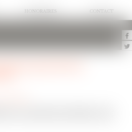
HONORAIRES
CONTACT
es époux peut devoir
tre
ce et séparation
iennent à la communauté matrimoniale. Si elles
 à l’un des époux, l’autre peut réclamer sa part