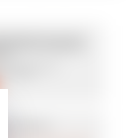
RESCRIPTION DE L’ACTION
ME CONTRE L’ASSUREUR DE
LITÉ
time contre l’assureur de
rescrit dans l...
NS UNE FAMILLE
E