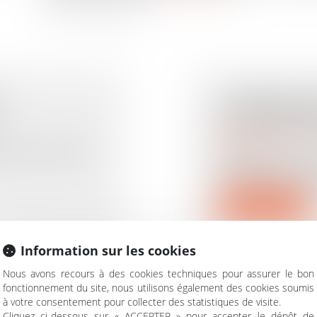
E
COMMENT AI
DE VIOLENCE
Droit de la famille, d
averne a décidé
familiales
L'État publie un 
les femmes victim
Lire la suite
Information sur les cookies
Nous avons recours à des cookies techniques pour assurer le bon
fonctionnement du site, nous utilisons également des cookies soumis
ISER LES
L'OBLIGATIO
à votre consentement pour collecter des statistiques de visite.
Cliquez ci-dessous sur « ACCEPTER » pour accepter le dépôt de