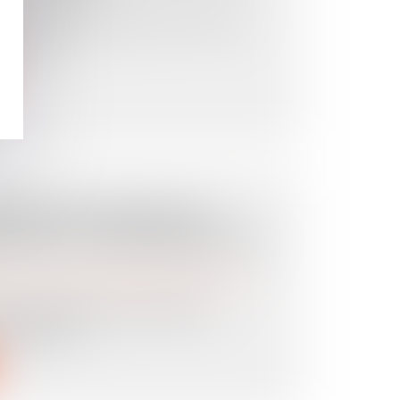
lle
onçu un enfant après être devenu
civil ne p...
E DES DEMANDES EN
RIORITÉ À LA RECHERCHE DE
es personnes et de leur patrimoine
/
Divorce et
de principale pour altération
conjugal et...