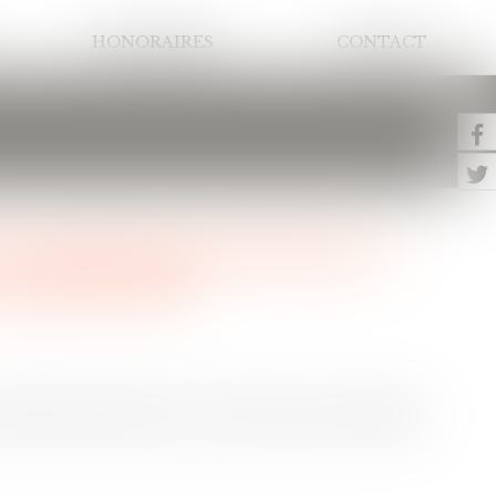
HONORAIRES
CONTACT
 assureur ne peut pas se
superficielle
struction. Mais il n'a relevé, dans son expertise,