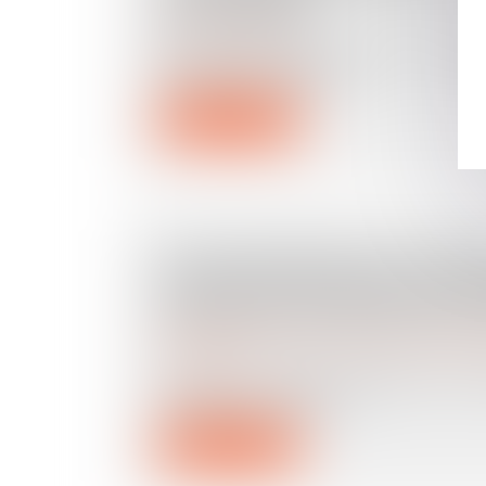
DES ASSURÉS
Droit des assurances
Dans le cadre de l’examen en commiss
loi de loi d’accélératio...
Lire la suite
PAS DE RAPPORT SUCCESSOR
SANCTION DU RECEL SUCCE
DEHORS D’UNE INSTANCE E
Droit de la famille, des personnes et de leur pat
succession
La Cour de cassation réaffirme une s
classique : la nécessit...
Lire la suite