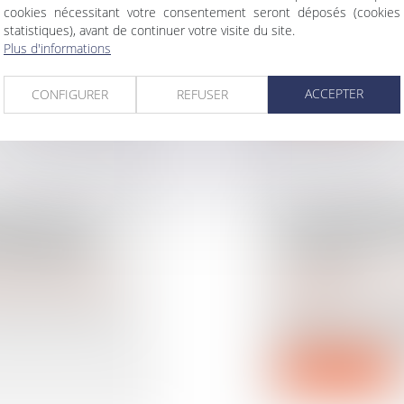
(NPU) Droit de la fami
cookies nécessitant votre consentement seront déposés (cookies
Un homme qui a c
statistiques), avant de continuer votre visite du site.
femme pour l’état 
ion du projet de
Plus d'informations
Lire la suite
ACCEPTER
CONFIGURER
REFUSER
AL NI DE
CONCURRENC
SSORAL EN
DIVORCE : P
N PARTAGE
LA FAUTE
rimoine
/
Patrimoine et
Droit de la famille, d
séparation
olution désormais
Lorsqu’une deman
définitive du lien 
Lire la suite