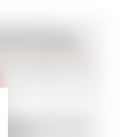
ÉLIVRANCE DE LEGS :
N NULLITÉ DU TESTAMENT
FET SUR LA PRESCRIPTION
es personnes et de leur patrimoine
/
Patrimoine et
té du testament engagée par un héritier
...
REFUSE LA CRÉATION D’UNE
 DÉGENRÉE »