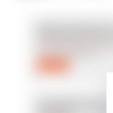
DÉFAUT DE CONSTRUCTION:
ASSUREUR NE PEUT PAS SE
D'UNE EXPERTISE SUPERFIC
Droit immobilier
/
Droit de la construction
Un assureur était sollicité pour un déf
construction. Mais il n'a relev...
Lire la suite
CONTRE-EXPERTISE : LES
AMENDEMENTS SUR L'INFO