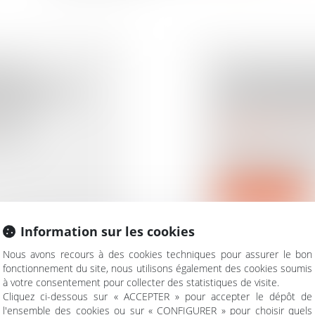
 UN
ACTION EN D
 CONTENTER
L'ACTION E
IELLE
EST SANS EF
Droit de la famille, d
aut de
succession
L'action en nulli
réservataire, qui n'
Lire la suite
Information sur les cookies
Nous avons recours à des cookies techniques pour assurer le bon
fonctionnement du site, nous utilisons également des cookies soumis
à votre consentement pour collecter des statistiques de visite.
LA JUSTICE 
Cliquez ci-dessous sur « ACCEPTER » pour accepter le dépôt de
RMATION
FILIATION «
l'ensemble des cookies ou sur « CONFIGURER » pour choisir quels