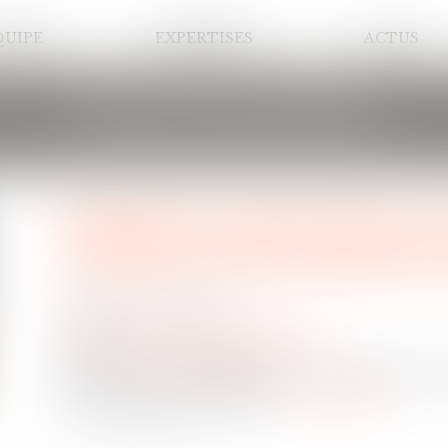
QUIPE
EXPERTISES
ACTUS
LES ACTUALITÉS
Défaut de construction: un
contenter d'une expertise 
Publié le :
21/10/2020
Droit immobilier
/
Droit de la construction
Source :
www.lavieimmo.com
Un assureur était sollicité pour un défaut de con
que des défauts esthétiques...
Lire la suite