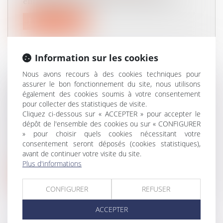
entreprise, aujourd’hui en redressement...
Lire la suite
Information sur les cookies
Nous avons recours à des cookies techniques pour
assurer le bon fonctionnement du site, nous utilisons
PROTECTION DE L'ENFANCE :
également des cookies soumis à votre consentement
PARUTION DU DÉCRET SUR
pour collecter des statistiques de visite.
L'ACCOMPAGNEMENT DU TIERS
Cliquez ci-dessous sur « ACCEPTER » pour accepter le
DE CONFIANCE
dépôt de l'ensemble des cookies ou sur « CONFIGURER
» pour choisir quels cookies nécessitant votre
Droit de la famille, des personnes et de leur patrimoine
consentement seront déposés (cookies statistiques),
Le décret n° 2023-826 du 28 août 2023
avant de continuer votre visite du site.
relatif aux modalités d’accompagnement...
Plus d'informations
Lire la suite
CONFIGURER
REFUSER
ACCEPTER