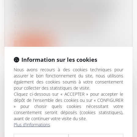
MAÎTRE D’OUVRAGE CONTRE LE
FOURNISSEUR DE MATÉRIAUX
Droit immobilier
/
Droit de la construction
La prescription de l’action du maître de
l’ouvrage contre le fournisseur de m...
Lire la suite
Information sur les cookies
Nous avons recours à des cookies techniques pour
assurer le bon fonctionnement du site, nous utilisons
également des cookies soumis à votre consentement
BIENS CONFISQUÉS : LES
pour collecter des statistiques de visite.
CRÉANCES D’UNE ASSURANCE-VIE
Cliquez ci-dessous sur « ACCEPTER » pour accepter le
dépôt de l'ensemble des cookies ou sur « CONFIGURER
DEVIENNENT LA PROPRIÉTÉ DE
» pour choisir quels cookies nécessitant votre
L’ÉTAT SANS DEMANDE DE
consentement seront déposés (cookies statistiques),
RESTITUTION
avant de continuer votre visite du site.
Droit des assurances
Plus d'informations
Par un arrêt du 8 mars 2023, la Cour de
cassation décide que les créances d’u...