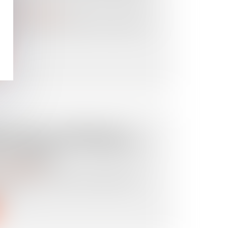
TP ?
it de la construction
ication professionnelle d’un salarié du
gé...
ION DE LA CRÉANCE ET
DE PAYER : LE CONTRAT ET
 CONTRAT !
x d'habitation
 Code de procédure civile prévoit les
 en...