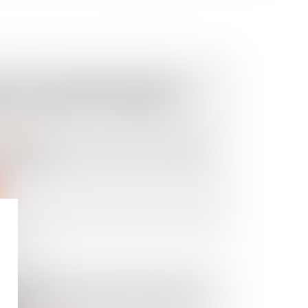
É : PAS DE PRÉSOMPTION
E SANS VICE OU DÉFAUT
ropriété
copropriétaires ne peut être condamné
s surve...
T LES OBLIGATIONS LIÉES