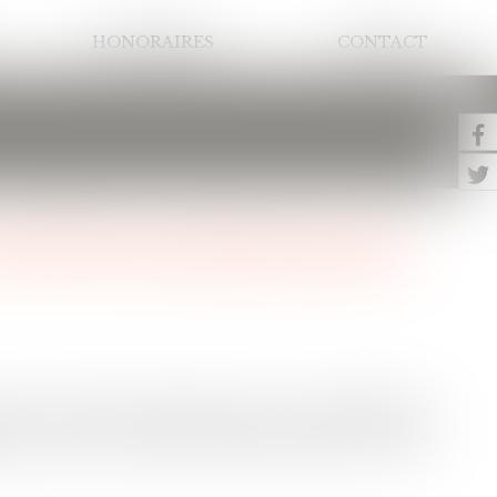
HONORAIRES
CONTACT
 2OP de la déclaration de
s par vos placements financiers est un millefeuille
d’exercer les bonnes options lorsque vous les