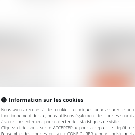
 : LES
COPROPRIÉT
S POUR LES
AUTOMATIQU
ÉTABLI
rimoine
/
Violences
Droit immobilier
/
Cop
Le syndicat des 
 Groupe
pour des dommage
Lire la suite
Information sur les cookies
Nous avons recours à des cookies techniques pour assurer le bon
fonctionnement du site, nous utilisons également des cookies soumis
à votre consentement pour collecter des statistiques de visite.
Cliquez ci-dessous sur « ACCEPTER » pour accepter le dépôt de
ATIONS
QUELLES SON
l'ensemble des cookies ou sur « CONFIGURER » pour choisir quels