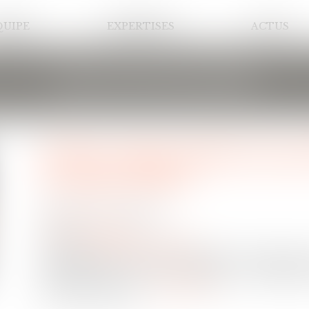
QUIPE
EXPERTISES
ACTUS
LES ACTUALITÉS
Devez-vous cocher la case
revenus 2024 ?
Publié le :
30/04/2025
Droit des assurances
Source :
www.quechoisir.org
La fiscalité des revenus et des plus-values généré
qui peut jouer à votre avantage. À condition 
déclarerez au fisc...
Lire la suite