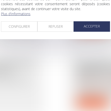
5 -
À LA CARTE B
cookies nécessitant votre consentement seront déposés (cookies
Droit immobilier
/
Dro
statistiques), avant de continuer votre visite du site.
La carte d’identif
Plus d'informations
BTP, souvent abré
tions
ACCEPTER
CONFIGURER
REFUSER
Lire la suite
E 2OP DE LA
DÉTERMINAT
024 ?
INJONCTION 
RIEN QUE LE
lues générés par
Droit immobilier
/
Bau
L’article 1405 du
conditions de mise
Lire la suite