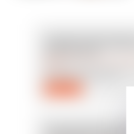
VIOLENCES SUR LES ENFANTS
ALERTES NE SONT PAS AISÉE
PROFESSIONNELS
Droit de la famille, des personnes et de leur pat
familiales
De septembre 2024 à février 2025, le
d'observation de la protection de...
Lire la suite
NOUVELLE BAISSE DES CRÉ