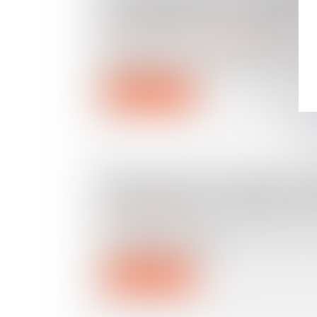
D’ENTREPRISES EN MARS 202
INFORMATIONS RAPIDES
Droit des sociétés
/
Transmission d’entreprise
En mars 2025, le nombre total de créa
d’entreprises, tous types d’entrep...
Lire la suite
DEVEZ-VOUS COCHER LA CAS
DÉCLARATION DE REVENUS 2
Droit des assurances
La fiscalité des revenus et des plus-va
vos placements financ...
Lire la suite