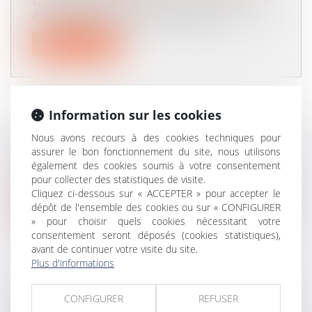
L’indemnité de rapport due par le donataire
d’un immeuble en nue-propriété qu...
Lire la suite
Information sur les cookies
FRAIS EN ASSURANCE-VIE
Nous avons recours à des cookies techniques pour
assurer le bon fonctionnement du site, nous utilisons
Droit des assurances
La rentabilité réelle d'un contrat
également des cookies soumis à votre consentement
d’assurance-vie s’appréhende en termes de...
pour collecter des statistiques de visite.
Cliquez ci-dessous sur « ACCEPTER » pour accepter le
Lire la suite
dépôt de l'ensemble des cookies ou sur « CONFIGURER
» pour choisir quels cookies nécessitant votre
consentement seront déposés (cookies statistiques),
avant de continuer votre visite du site.
Plus d'informations
LA JOUISSANCE GRATUITE DU
CONFIGURER
REFUSER