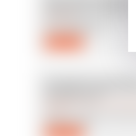
DIAGNOSTICS DE PERFORM
ÉNERGÉTIQUE SE RENFORC
Droit immobilier
Encore du changement pour les entre
de la réalisation des dia...
Lire la suite
SUCCESSIONS ET DONATIO
DÉGUISÉES : LES FRUITS DO
ÊTRE RAPPORTÉS
Droit de la famille, des personnes et de leur pat
succession
En matière successorale, les libéralité
soumises au rapport,...
Lire la suite