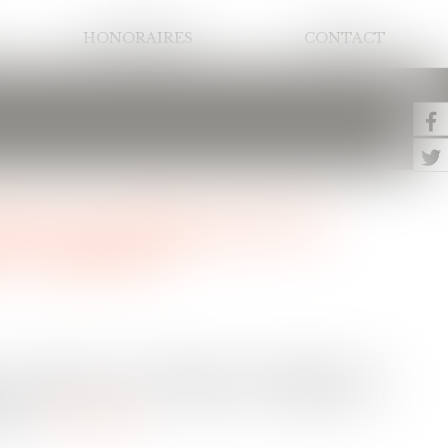
HONORAIRES
CONTACT
aude aux diagnostics de
se renforce
 charge de la réalisation des diagnostics de
 pour toute vente ou location de logement et
ique...
Lire la suite