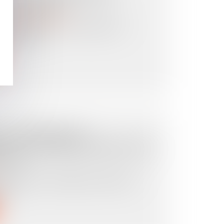
 EN EST-ON ?
ansmission d’entreprise
ué pendant la crise sanitaire du
re de tran...
ES CONVENTIONS
 : C’EST (DÉJÀ ?) PARTI POUR
UTÉS
 pour 2025 a modifié les tarifs de la
ti...