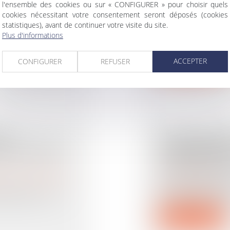
l'ensemble des cookies ou sur « CONFIGURER » pour choisir quels
ANCE
FRANCE : OÙ
cookies nécessitant votre consentement seront déposés (cookies
E
Droit des sociétés
/
Tr
statistiques), avant de continuer votre visite du site.
Après avoir dimin
Plus d'informations
Covid-19, le nomb
prises en charge
Lire la suite
ACCEPTER
CONFIGURER
REFUSER
NS
TAXE SUR L
IVENT AUSSI
D’ASSURANCES
LES NOUVEA
rimoine
/
Patrimoine et
Droit des assurances
La loi de finances
s déguisées sont
taxe sur les conven
Lire la suite