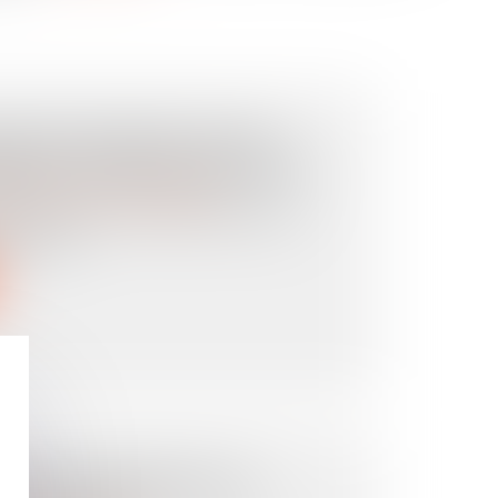
UR DE L’ENFANT, PAS DE
ENT DES FRAIS ENGAGÉS
es personnes et de leur patrimoine
 La Haye du 25 octobre 1980 vise à
lèvement...
ON D’ENTREPRISES EN