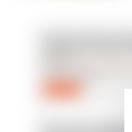
DONATION-PARTAGE OU SI
DONATION ? LA COUR DE C
TRANCHE SUR L’EXIGENCE 
EFFECTIF
Droit de la famille, des personnes et de leur pat
La donation-partage, prévue à l’articl
civil, permet à un ascen...
Lire la suite
DPE : LA LUTTE CONTRE LA 