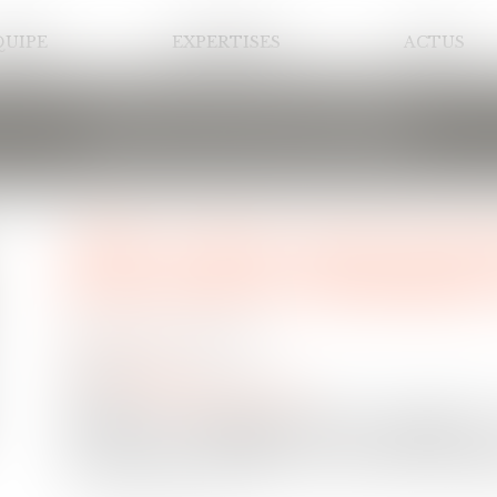
QUIPE
EXPERTISES
ACTUS
LES ACTUALITÉS
DPE : la lutte contre la fr
performance énergétique 
Publié le :
19/08/2025
Droit immobilier
Source :
www.boursier.com
Encore du changement pour les entreprises en
performance énergétique (DPE), obligatoires
demande d’aide publique à la rénovation énergét