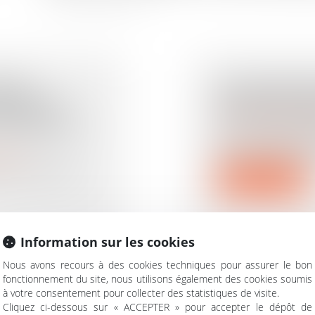
MPLE
PAS DE RETO
ASSATION
REMBOURSEM
DE PARTAGE
Droit de la famille, d
La Convention de
lutter contre l’en
rimoine
e 1075 du Code
Lire la suite
Information sur les cookies
Nous avons recours à des cookies techniques pour assurer le bon
fonctionnement du site, nous utilisons également des cookies soumis
à votre consentement pour collecter des statistiques de visite.
FRAUDE AUX
TRANSMISSI
Cliquez ci-dessous sur « ACCEPTER » pour accepter le dépôt de