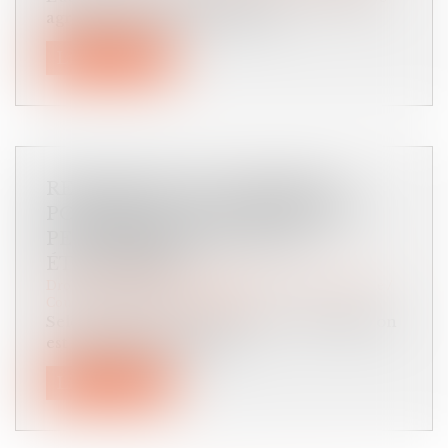
agricole est prévue par les art...
Lire la suite
RECHERCHE DE PATERNITÉ :
POURQUOI LA LOI FRANÇAISE
PEUT PRIMER SUR LA LOI
ÉTRANGÈRE ?
Droit de la famille, des personnes et de leur patrimoine
/
Couples et régime matrimoniaux
Selon l’article 311-14 du Code civil, la filiation
est en principe régie par...
Lire la suite