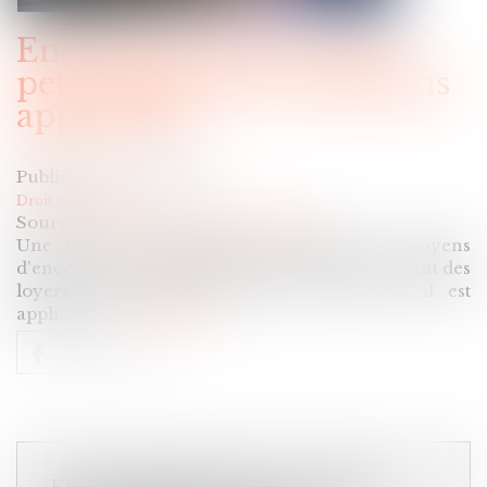
Encadrement des loyers :
petit point sur les sanctions
applicables
Publié le :
20/05/2025
Droit immobilier
Source :
www.editions-legislatives.fr
Une réponse ministérielle récapitule les moyens
d'encourager et de faire respecter l'encadrement des
loyers des logements dans les zones où il est
applicable...
Lire la suite