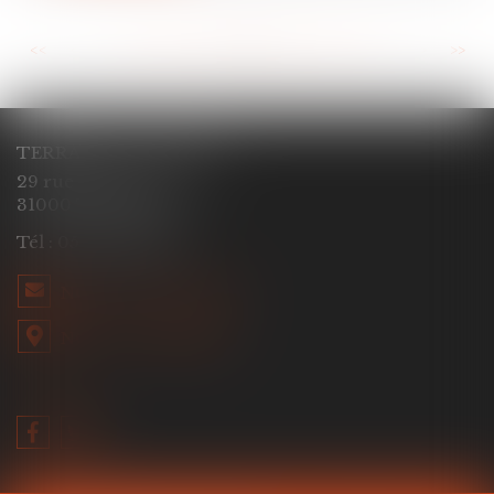
<<
<
...
21
22
23
24
25
26
27
...
>
>>
TERRACOL - ÇABALET
29 rue Ozenne
31000 TOULOUSE
Tél :
05 61 53 52 76
NOUS CONTACTER
NOUS LOCALISER