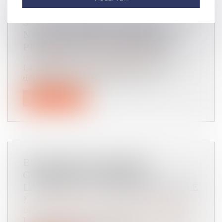
SOUS-TRAITANCE : PAS DE
NULLITÉ SANS MANQUEMENT
PRÉALABLE AUX GARANTIES
Droit immobilier
/
Droit de la construction
La validité d’un contrat de sous-traitance
dépend de l’acceptation du sous-tr...
Lire la suite
BIEN GREVÉ D’USUFRUIT :
COMMENT SE DÉROULE
L’ATTRIBUTION PRÉFÉRENTIELLE
?
Droit de la famille, des personnes et de leur patrimoine
L’attribution préférentielle d’une entreprise