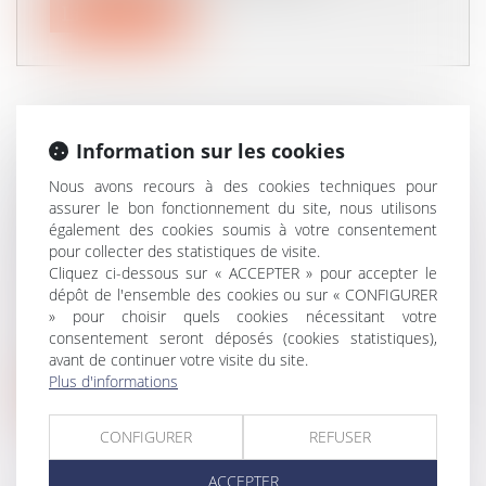
Lire la suite
Information sur les cookies
EXEQUATUR ET AUTORITÉ DE
CHOSE JUGÉE : LA
Nous avons recours à des cookies techniques pour
assurer le bon fonctionnement du site, nous utilisons
DISSIMULATION D’UNE
également des cookies soumis à votre consentement
PRESTATION COMPENSATOIRE
pour collecter des statistiques de visite.
CONSTITUE UNE FRAUDE
Cliquez ci-dessous sur « ACCEPTER » pour accepter le
Droit de la famille, des personnes et de leur patrimoine
/
dépôt de l'ensemble des cookies ou sur « CONFIGURER
Divorce et séparation
» pour choisir quels cookies nécessitant votre
L’exequatur d’une décision étrangère est
consentement seront déposés (cookies statistiques),
subordonné, en droit international p...
avant de continuer votre visite du site.
Plus d'informations
Lire la suite
CONFIGURER
REFUSER
ACCEPTER