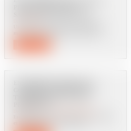
ENCADREMENT DES LOYERS :
PETIT POINT SUR LES
SANCTIONS APPLICABLES
Droit immobilier
Une réponse ministérielle récapitule les
moyens d'encourager et de faire resp...
Lire la suite
ENTREPRISES FAMILIALES :
COMMENT ASSURER LEUR
TRANSMISSION ET LEUR
PÉRENNITÉ ?
Droit des sociétés
/
Transmission d’entreprise
Essentielles à l’économie française, les PME
et ETI familiales sont confronté...