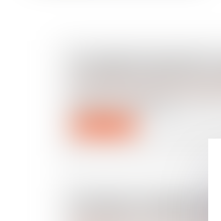
PLACEMENT DES ENFANTS : 
ET SŒURS NE SERONT PLUS 
Droit de la famille, des personnes et de leur pat
Les frères et sœurs ne seront plus sép
placement. L’Assemblée N...
Lire la suite
DONATION : COMMENT TR
DE L'ARGENT SANS PAYER D'