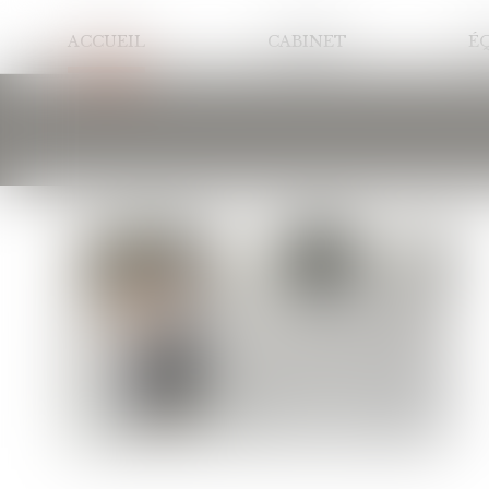
ACCUEIL
CABINET
É