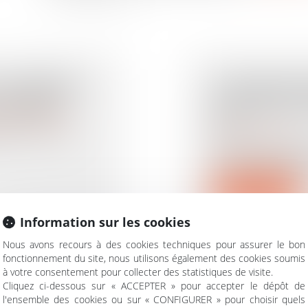
LES FRÈRES
LE RAPPORT
SÉPARÉS
S'ATTAQUE À
rimoine
/
Filiation
VIE
arés en cas de
Droit des assurances
Olivier Blanchard
Jean Tirole, prix 
Lire la suite
Information sur les cookies
Nous avons recours à des cookies techniques pour assurer le bon
fonctionnement du site, nous utilisons également des cookies soumis
à votre consentement pour collecter des statistiques de visite.
ANSMETTRE
BONUS-MALU
Cliquez ci-dessous sur « ACCEPTER » pour accepter le dépôt de
IMPÔTS ?
CHÔMAGE : L
l'ensemble des cookies ou sur « CONFIGURER » pour choisir quels