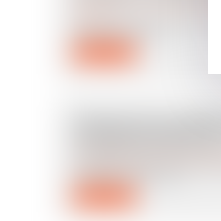
Droit de la famille, des personnes et de leur pat
succession
Avec le système actuel, les donateurs 
d'importantes exonérat...
Lire la suite
ENFANTS PLACÉS: L'ASSEMB
L'UNANIMITÉ UN PROJET DE
UNE MEILLEURE PROTECTI
Droit de la famille, des personnes et de leur pat
L'Assemblée nationale a adopté jeudi 8 
l'unanimité un projet de loi...
Lire la suite