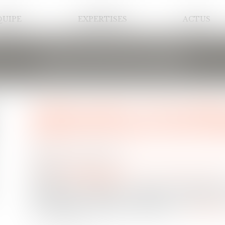
QUIPE
EXPERTISES
ACTUS
LES ACTUALITÉS
Enfants placés: l'Assemblé
projet de loi pour une me
Publié le :
20/07/2021
Droit de la famille, des personnes et de leur patrimoine
/
Filiat
Source :
www.lefigaro.fr
L'Assemblée nationale a adopté jeudi 8 juillet 
placés, pour réduire les séjours à l'hôtel, m
accompagner ces jeunes après 18 ans...
Lire la su