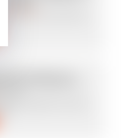
ONCERNÉS ?
it de la construction
 préciser les secteurs d’activité visés
s...
LUIES VIOLENTES : LES
EN CAS DE DOMMAGES À
TATION
subi des dommages liés à des orages
ntes....