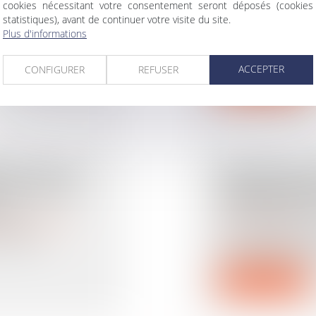
cookies nécessitant votre consentement seront déposés (cookies
rimoine
/
Patrimoine et
SECTEURS C
statistiques), avant de continuer votre visite du site.
Droit immobilier
/
Dro
peuvent profiter
Plus d'informations
Un arrêté est venu
par le bonus-malu
ACCEPTER
CONFIGURER
REFUSER
Lire la suite
LÉE VOTE À
ORAGES ET P
 LOI POUR
DÉMARCHES 
ON
VOTRE HABI
rimoine
/
Filiation
Droit des assurances
juillet à
Votre logement a 
ou des pluies viole
Lire la suite