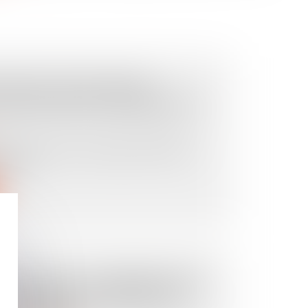
 TIROLE-BLANCHARD
 FISCALITÉ DE L'ASSURANCE
, ancien chef économiste du FMI, et
Nobel...
S SUR LES CONTRIBUTIONS
E BTP FAIT-IL PARTIE DES