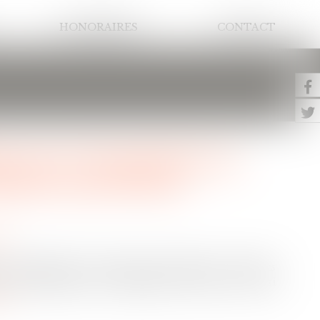
HONORAIRES
CONTACT
e vote à l'unanimité un
illeure protection
ion
à l'unanimité un projet de loi dédié aux enfants
ieux rémunérer les familles d'accueil et aussi
ite