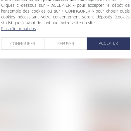
E CHOSE
SOUS-TRAITA
Cliquez ci-dessous sur « ACCEPTER » pour accepter le dépôt de
D’UNE
MANQUEMEN
l'ensemble des cookies ou sur « CONFIGURER » pour choisir quels
IRE
GARANTIES
cookies nécessitant votre consentement seront déposés (cookies
statistiques), avant de continuer votre visite du site.
Droit immobilier
/
Dro
La validité d’un 
Plus d'informations
rimoine
/
Divorce et
l’acceptation du so
 est subordonné,
ACCEPTER
CONFIGURER
REFUSER
Lire la suite
COMMENT SE
RECHERCHE 
LA LOI FRAN
LOI ÉTRANGÈ
rimoine
Droit de la famille, d
prise agricole est
régime matrimoniaux
Selon l’article 311