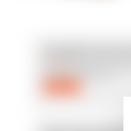
ENCADREMENT DES LOYERS :
POINT SUR LES SANCTIONS 
Droit immobilier
Une réponse ministérielle récapitule 
d'encourager et de faire resp...
Lire la suite