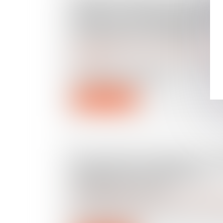
EXEQUATUR ET AUTORITÉ D
JUGÉE : LA DISSIMULATION 
PRESTATION COMPENSATO
CONSTITUE UNE FRAUDE
Droit de la famille, des personnes et de leur pat
séparation
L’exequatur d’une décision étrangère
en droit international p...
Lire la suite
BIEN GREVÉ D’USUFRUIT : 
DÉROULE L’ATTRIBUTION
PRÉFÉRENTIELLE ?
Droit de la famille, des personnes et de leur pat
L’attribution préférentielle d’une entre
prévue par les art...