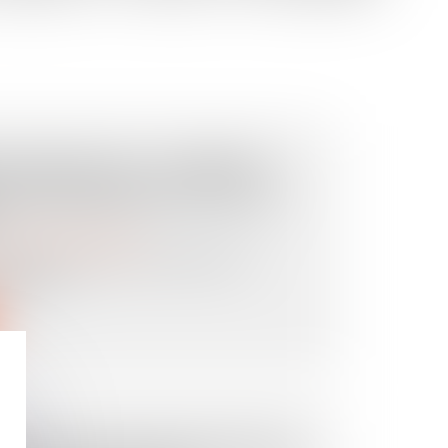
S FAMILIALES : COMMENT
R TRANSMISSION ET LEUR
ansmission d’entreprise
conomie française, les PME et ETI
nfronté...