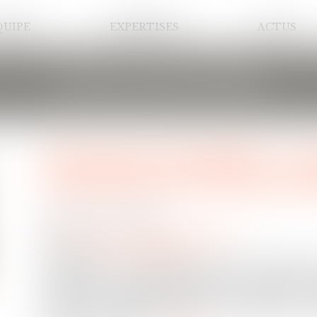
QUIPE
EXPERTISES
ACTUS
LES ACTUALITÉS
Entreprises familiales : 
transmission et leur péren
Publié le :
19/05/2025
Droit des sociétés
/
Transmission d’entreprise
Source :
www.lafrenchfab.fr
Essentielles à l’économie française, les PME et
enjeux liés à leur gouvernance, leur transmission
travers un accompagnement sur-mesure, le pr
impulsé par Bpifrance permet aux dirigeants d’e