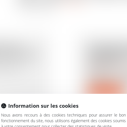
préparer le futur...
Lire la suite
 PETIT
ENTREPRISE
APPLICABLES
ASSURER LEU
PÉRENNITÉ ?
les moyens
Droit des sociétés
/
Tr
Essentielles à l’é
familiales sont co
Lire la suite
Information sur les cookies
Nous avons recours à des cookies techniques pour assurer le bon
fonctionnement du site, nous utilisons également des cookies soumis
à votre consentement pour collecter des statistiques de visite.