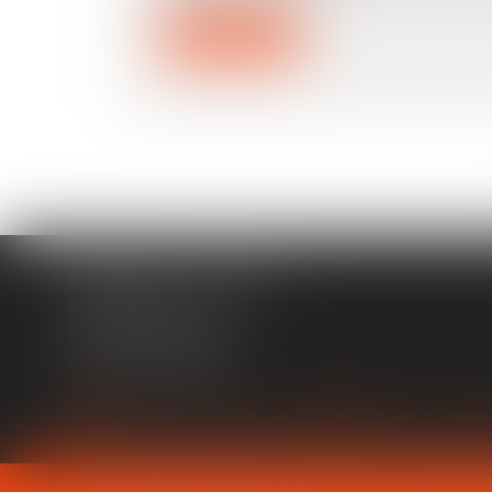
Lire la suite
TERRACOL - ÇABALET
29 rue Ozenne
31000 TOULOUSE
Tél :
05 61 53 52 76
NOUS CONTACTER
NOUS LOCALI
Accueil
Cabinet
Équipe
Expertises
Actus
Honorai