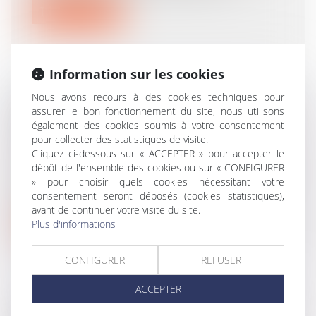
Lire la suite
Information sur les cookies
Nous avons recours à des cookies techniques pour
CERTAINS HÉRITIERS N’ONT PAS
assurer le bon fonctionnement du site, nous utilisons
LE DROIT DE RENONCER À UNE
également des cookies soumis à votre consentement
SUCCESSION
pour collecter des statistiques de visite.
Cliquez ci-dessous sur « ACCEPTER » pour accepter le
Droit de la famille, des personnes et de leur patrimoine
/
dépôt de l'ensemble des cookies ou sur « CONFIGURER
Patrimoine et succession
Dans un arrêt, la Cour de Cassation rappelle
» pour choisir quels cookies nécessitant votre
qu’un héritier qui se serait ren...
consentement seront déposés (cookies statistiques),
avant de continuer votre visite du site.
Lire la suite
Plus d'informations
CONFIGURER
REFUSER
ACCEPTER