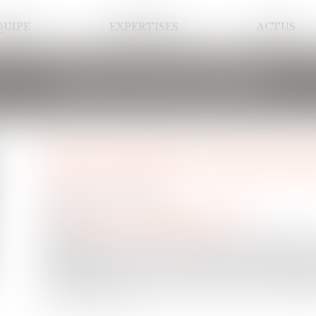
QUIPE
EXPERTISES
ACTUS
LES ACTUALITÉS
Expropriation, rétrocession
Publié le :
08/10/2024
Droit immobilier
/
Cession et gestion d'immeuble
Source :
www.actu-juridique.fr
Selon l’article L. 421-1 du Code de l’expropriati
expropriés n’ont pas reçu, dans le délai de cinq 
destination prévue ou ont cessé de recevoir cett
ayants droit à titre universel peuvent en demande