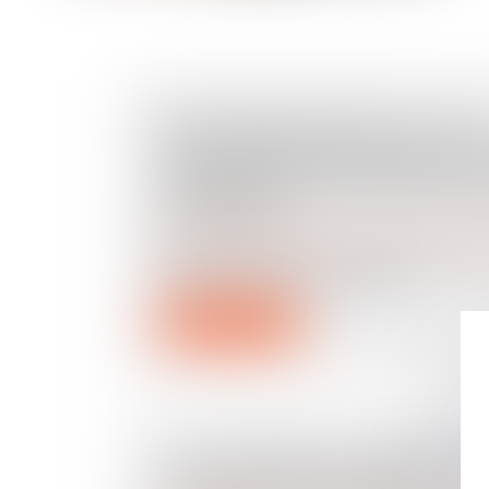
RECONNAISSANCE DE LA GP
ÉTRANGÈRE : RAPPEL DES 
STRICTES POUR OBTENIR L
EN FRANCE
Droit de la famille, des personnes et de leur pat
Puisque la France prohibe la gestatio
(GPA), de nombreux couples...
Lire la suite
LA CONSTRUCTION NEUVE :