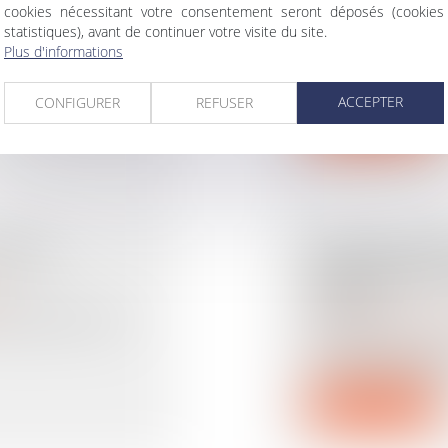
PRÉCISIONS 
cookies nécessitant votre consentement seront déposés (cookies
Droit de la famille, d
statistiques), avant de continuer votre visite du site.
 sont élaborées à
succession
Plus d'informations
L’administration 
26 septembre 2024
ACCEPTER
CONFIGURER
REFUSER
Lire la suite
SION,
GESTATION P
QUELLES SO
e
DROIT ?
xpropriation pour
Droit de la famille, d
La gestation pour 
La loi sur la bioéth
Lire la suite