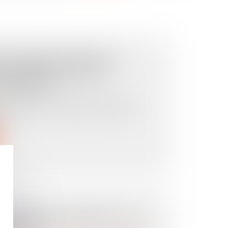
N TARDIVE, PERTE DE
ESPONSABILITÉ DES
ASSUREUR
, les faits étaient simples. Quelques
an...
EC QUASI-USUFRUIT : LES