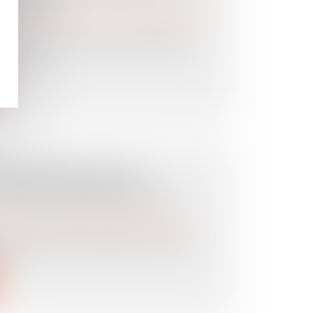
DU FISC
es personnes et de leur patrimoine
/
Patrimoine et
fiscale a apporté, dans son BOFIP du
* des...
OUR AUTRUI (GPA) :
NT LES ÉVOLUTIONS DU
es personnes et de leur patrimoine
/
Filiation
autrui (GPA) est interdite en France.
i...