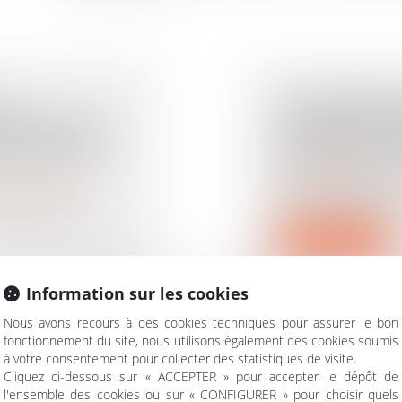
A
SOUSCRIPTIO
CONDITIONS
CHANCE & R
’EXEQUATUR
BANQUE ET 
Droit des assurances
Dans cette affaire
rimoine
/
Filiation
jours avant ses 70 
n pour autrui
Lire la suite
Information sur les cookies
Nous avons recours à des cookies techniques pour assurer le bon
fonctionnement du site, nous utilisons également des cookies soumis
à votre consentement pour collecter des statistiques de visite.
Cliquez ci-dessous sur « ACCEPTER » pour accepter le dépôt de
 DONNÉES ET
DONATION AV
l'ensemble des cookies ou sur « CONFIGURER » pour choisir quels