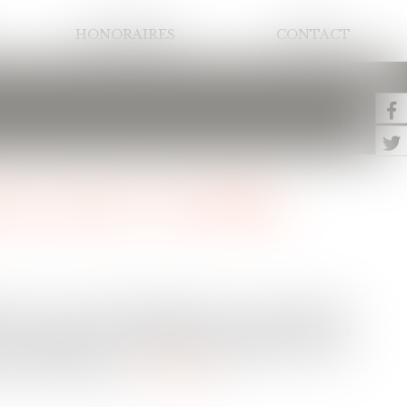
HONORAIRES
CONTACT
, recours : les délais
on pour cause d’utilité publique, si les immeubles
ans à compter de l’ordonnance d’expropriation, la
e destination, les anciens propriétaires ou leurs
r la rétrocession...
Lire la suite