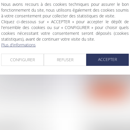
Nous avons recours à des cookies techniques pour assurer le bon
fonctionnement du site, nous utilisons également des cookies soumis
à votre consentement pour collecter des statistiques de visite.
Cliquez ci-dessous sur « ACCEPTER » pour accepter le dépôt de
E GESTION
L’AMENDE CI
l'ensemble des cookies ou sur « CONFIGURER » pour choisir quels
DÉCLARATI
cookies nécessitant votre consentement seront déposés (cookies
rimoine
statistiques), avant de continuer votre visite du site.
/
Divorce et
D’USAGE D’
Plus d'informations
DURÉE N’EST
d’appauvrissement
LOCATION N
ACCEPTER
CONFIGURER
REFUSER
RÉSIDENCE 
Droit immobilier
/
Bau
L’article L 631-7 
l'habitation, subo
Lire la suite
REPRISE
VIOLENCES C