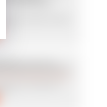
 TOUS LES SUPPORTS
t abusivement supprimé des supports
la cla...
RITIERS N’ONT PAS LE
ENONCER À UNE SUCCESSION
es personnes et de leur patrimoine
/
Patrimoine et
 Cour de Cassation rappelle qu’un
ait ren...