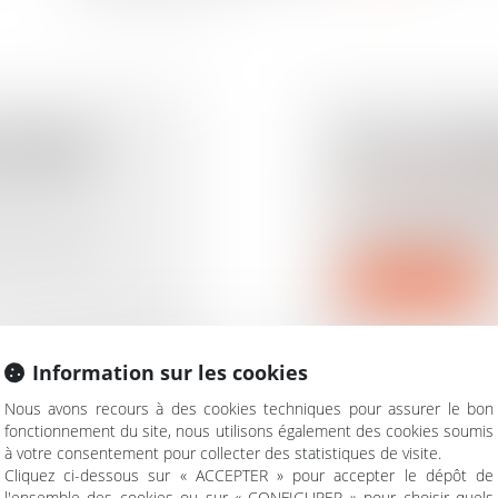
CRITÈRES
LBO : COMP
ATION EN
RACHAT D'E
Droit des sociétés
/
Tr
Le « Leveraged By
d'entreprise qui r
des contrats
Lire la suite
Information sur les cookies
Nous avons recours à des cookies techniques pour assurer le bon
fonctionnement du site, nous utilisons également des cookies soumis
à votre consentement pour collecter des statistiques de visite.
R DE
CLAUSE D'AR
Cliquez ci-dessous sur « ACCEPTER » pour accepter le dépôt de
ONSTRUIRE
L'ASSUREUR
l'ensemble des cookies ou sur « CONFIGURER » pour choisir quels