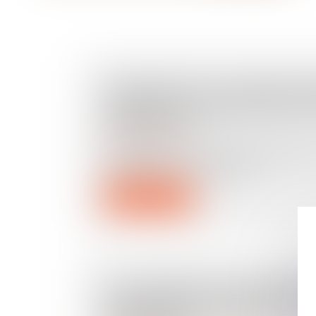
ASSURANCE-VIE : VERS DES 
LÉGAUX DE LA REQUALIFIC
LIBÉRALITÉ ?
Droit des assurances
Les capitaux ou la rente transmis par 
d’assurance-vie ne font pa...
Lire la suite
LE CONTRÔLE D'UN DOSSIE
DEMANDE DE PERMIS DE C