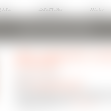
QUIPE
EXPERTISES
ACTUS
LES ACTUALITÉS
LBO : comprendre ce méc
d'entreprise
Publié le :
23/09/2020
Droit des sociétés
/
Transmission d’entreprise
Source :
www.ideal-investisseur.fr
Le « Leveraged By Out » est une technique de 
l'emprunt. S'il permet de financer l'économie rée
conséquences désastreuses...
Lire la suite