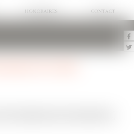
HONORAIRES
CONTACT
anisme de rachat
rachat d'entreprise qui repose massivement sur
lle, des pratiques abusives entraînent parfois des