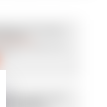
RENDRE CE MÉCANISME DE
NTREPRISE
ansmission d’entreprise
 Out » est une technique de rachat
epose m...
BITRAGE À COURS CONNU :
-VIE CONDAMNÉ À