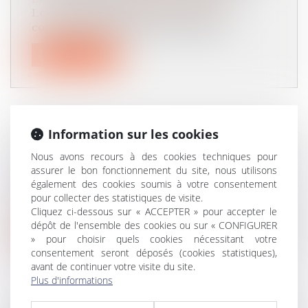
Le Conseil d’Etat vient de juger que ne
consent pas une libéralité constituti...
Lire la suite
Information sur les cookies
COURTAGE : LA RÉFORME ENTRE
Nous avons recours à des cookies techniques pour
EN VIGUEUR LE 1ER AVRIL 2022
assurer le bon fonctionnement du site, nous utilisons
Droit des assurances
également des cookies soumis à votre consentement
La loi n° 2021-402 du 8 avril 2021 relative à
pour collecter des statistiques de visite.
la réforme du courtage entre en...
Cliquez ci-dessous sur « ACCEPTER » pour accepter le
dépôt de l'ensemble des cookies ou sur « CONFIGURER
Lire la suite
» pour choisir quels cookies nécessitant votre
consentement seront déposés (cookies statistiques),
avant de continuer votre visite du site.
Plus d'informations