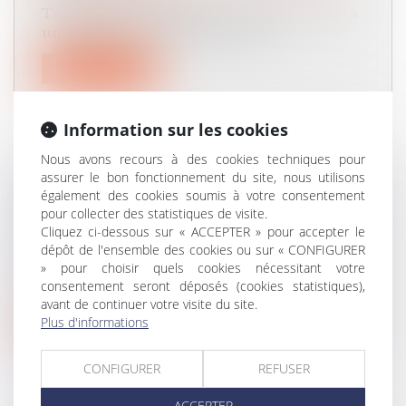
Transmettre le capital d'une assurance-vie à
un organisme d'intérêt général e...
Lire la suite
Information sur les cookies
Nous avons recours à des cookies techniques pour
assurer le bon fonctionnement du site, nous utilisons
TRANSMISSION D’ENTREPRISE
également des cookies soumis à votre consentement
AGRICOLE ET PACTE DUTREIL,
pour collecter des statistiques de visite.
Cliquez ci-dessous sur « ACCEPTER » pour accepter le
QUOI DE NEUF ?
dépôt de l'ensemble des cookies ou sur « CONFIGURER
Droit des sociétés
/
Transmission d’entreprise
» pour choisir quels cookies nécessitant votre
Pacte Dutreil : de quoi parle-t-on ? La
consentement seront déposés (cookies statistiques),
transmission des titres (parts ou a...
avant de continuer votre visite du site.
Plus d'informations
Lire la suite
CONFIGURER
REFUSER
ACCEPTER