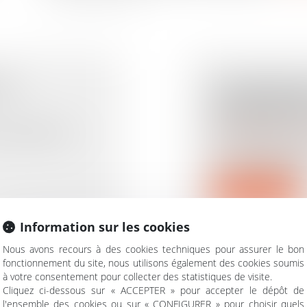
SA
UNE MUNICIP
DE FINANCE
MOSQUÉE EN
favorable à la
Droit immobilier
/
Dro
Le droit local et 
une municipalité d
Lire la suite
Information sur les cookies
Nous avons recours à des cookies techniques pour assurer le bon
fonctionnement du site, nous utilisons également des cookies soumis
à votre consentement pour collecter des statistiques de visite.
RE ET
PARTAGE JUD
Cliquez ci-dessous sur « ACCEPTER » pour accepter le dépôt de
RES AU
SUCCESSION
l'ensemble des cookies ou sur « CONFIGURER » pour choisir quels