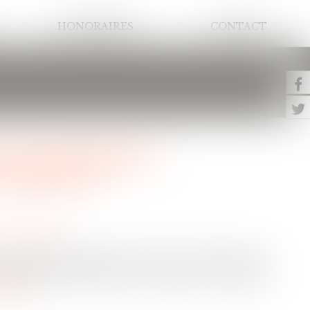
HONORAIRES
CONTACT
et circonstances
du divorce
ce et séparation
n des époux peut être tenu de verser à l’autre une
 possible, la disparité que la rupture du mariage
la suite