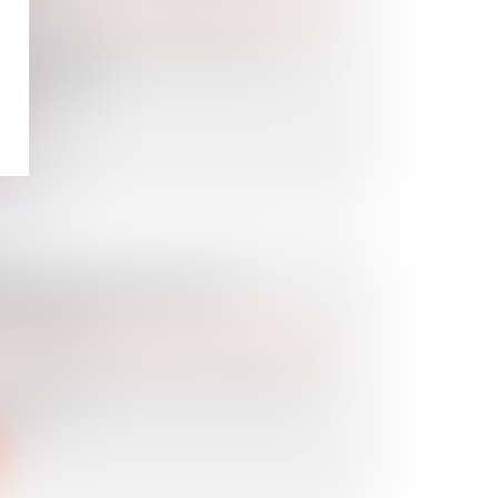
es personnes et de leur patrimoine
/
Patrimoine et
onnes possèdent ensemble un ou
u patrimoine...
AGE A DISPARU, QUE
 FAIRE ?
es personnes et de leur patrimoine
/
Patrimoine et
us pensiez toucher ne vous est pas
l’argen...