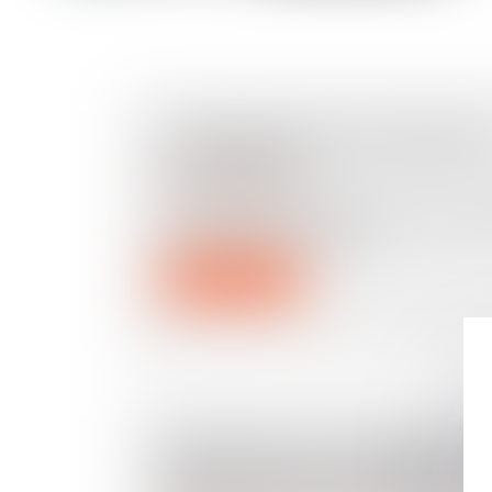
L’ASSURANCE VIE POURSUIT 
DYNAMIQUE
Droit des assurances
La dynamique de l’assurance vie reste 
collecte nette en unités...
Lire la suite
PRESTATION COMPENSATOI
CIRCONSTANCES ANTÉRIEU