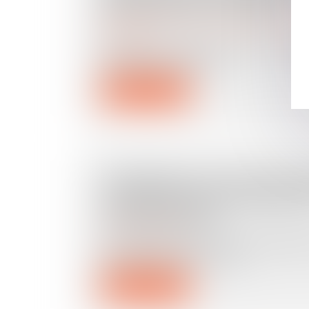
PRONONCÉ DU DIVORCE
Droit de la famille, des personnes et de leur pat
séparation
Il résulte de l’article 270 du Code civil
époux peut être tenu d...
Lire la suite
ASSURANCES : DE NOUVELLE
VIGUEUR POUR LE DÉMARC
TÉLÉPHONIQUE
Droit des assurances
Les règles de démarchage par téléph
plus strictes pour les cour...
Lire la suite