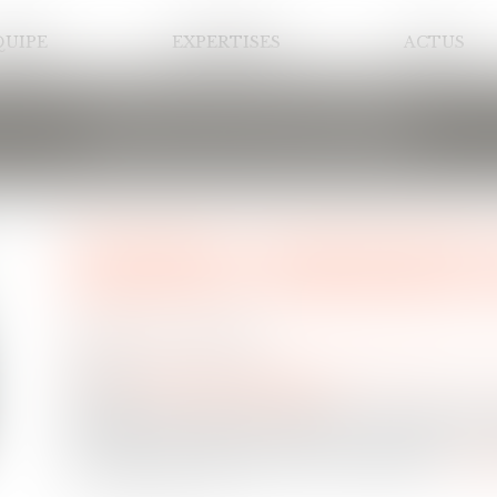
QUIPE
EXPERTISES
ACTUS
LES ACTUALITÉS
Prestation compensatoire 
antérieures au prononcé 
Publié le :
05/05/2021
Droit de la famille, des personnes et de leur patrimoine
/
Divor
Source :
www.actu-juridique.fr
Il résulte de l’article 270 du Code civil que l’u
prestation destinée à compenser, autant qu’il est
crée dans les conditions de vie respectives...
Lire 