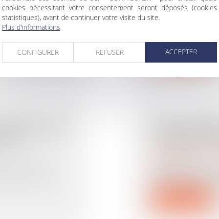
Droit de la famille, d
cookies nécessitant votre consentement seront déposés (cookies
succession
statistiques), avant de continuer votre visite du site.
rimoine
/
Divorce et
Lorsque des pers
Plus d'informations
plusieurs biens d
 que l’un des
ACCEPTER
CONFIGURER
REFUSER
Lire la suite
S RÈGLES EN
VOTRE HÉRIT
HAGE
POUVEZ-VOUS
Droit de la famille, d
succession
L’héritage que vo
one deviennent
revenu, parce que 
Lire la suite