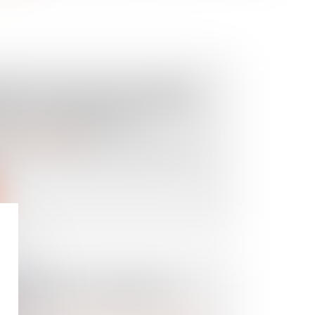
ALITÉ A-T-ELLE LE DROIT
R LA CONSTRUCTION D'UNE
 ALSACE-MOSELLE ?
it de la construction
les lois concordataires permettent-ils à
...
ICIAIRE EN MATIÈRE DE