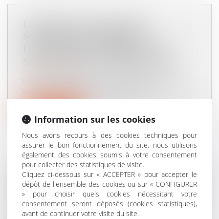
LE SÉNAT VOTE POUR DE
NOUVEAUX CONTRATS
D'ASSURANCE EMPRUNTEUR
SANS "SÉLECTION MÉDICALE"
Droit des assurances
Le Sénat dominé par l'opposition de droite
s'est prononcé dans la nuit de ven...
Lire la suite
Information sur les cookies
Nous avons recours à des cookies techniques pour
assurer le bon fonctionnement du site, nous utilisons
également des cookies soumis à votre consentement
pour collecter des statistiques de visite.
Cliquez ci-dessous sur « ACCEPTER » pour accepter le
QUELLES SONT LES RÈGLES DE
dépôt de l'ensemble des cookies ou sur « CONFIGURER
HAUTEUR ET DE DISTANCE POUR
» pour choisir quels cookies nécessitant votre
UN MUR DE CLÔTURE ?
consentement seront déposés (cookies statistiques),
Droit immobilier
/
Droit de la construction
avant de continuer votre visite du site.