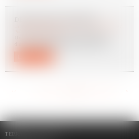
DROIT DES SUCCESSIONS
Droit de la famille, des personnes et de leur patrimoine
/
Patrimoine et succession
Une transaction relative à la liquidation
d’une communauté après décès n’a au...
Lire la suite
<<
<
...
110
111
112
113
114
115
116
...
>
>>
TERRACOL - ÇABALET