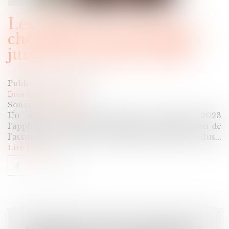
Les règles de l'assurance
chômage sont prolongées
jusqu'au 31 janvier 2023
Publié le :
22/11/2022
Droit des assurances
Source :
www.efl.fr
Un décret prolonge jusqu'au 31 janvier 2023
l'application des actuelles règles d'indemnisation de
l'assurance chômage et le dispositif du bonus malus...
Lire la suite