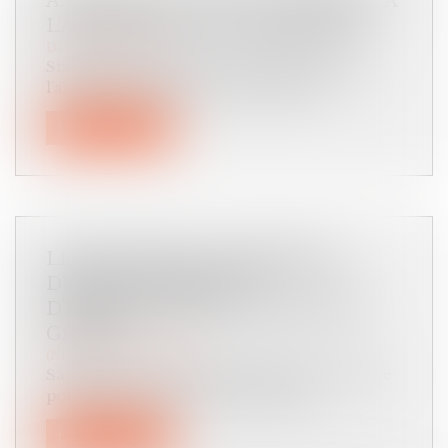
ASSURANCE : UNE LOI LEMOINE À
L’APPLICATION CONTRASTÉE
Droit des assurances
Six mois après son vote, la loi Lemoine sur
l’assurance emprunteur semble avo...
Lire la suite
LE JUGE PEUT-IL LIMITER LE
DROIT DE VISITE ET
D'HÉBERGEMENT SANS MOTIF
GRAVE ?
(NPU) Droit de la famille
Saisie d’une demande formulée par un père
pour que lui soit accordé un droit...
Lire la suite