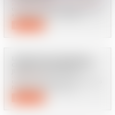
Droit de la famille, des personnes et de leur patrimoine
/
Patrimoine et succession
Une remise de dette de fermages intervenue
à une époque où ceux-ci n’étaient...
Lire la suite
LES RÈGLES DE L'ASSURANCE
CHÔMAGE SONT PROLONGÉES
JUSQU'AU 31 JANVIER 2023
Droit des assurances
Un décret prolonge jusqu'au 31 janvier 2023
l'application des actuelles règle...
Lire la suite