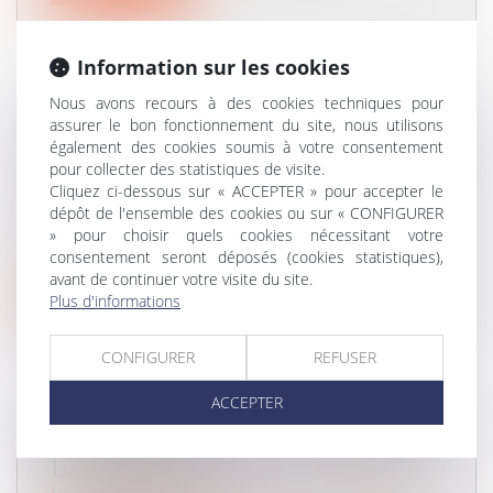
Information sur les cookies
Nous avons recours à des cookies techniques pour
assurer le bon fonctionnement du site, nous utilisons
CONDITIONS D’APPLICATION DE
également des cookies soumis à votre consentement
LA GARANTIE DÉCENNALE AUX
pour collecter des statistiques de visite.
PANNEAUX PHOTOVOLTAÏQUES
Cliquez ci-dessous sur « ACCEPTER » pour accepter le
Droit immobilier
/
Droit de la construction
dépôt de l'ensemble des cookies ou sur « CONFIGURER
Les panneaux photovoltaïques qui
» pour choisir quels cookies nécessitant votre
participent à la réalisation de l’ouvrage de...
consentement seront déposés (cookies statistiques),
avant de continuer votre visite du site.
Lire la suite
Plus d'informations
CONFIGURER
REFUSER
ACCEPTER
RAPPORT DE DETTE VS RAPPORT
DE LIBÉRALITÉ