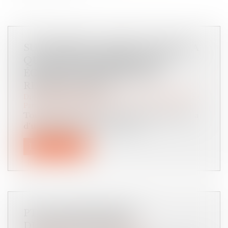
SUCCESSION : QU’EST-CE QUE LA
QUOTITÉ DISPONIBLE, QUI
ÉCHAPPE AUX HÉRITIERS
RÉSERVATAIRES ?
Droit de la famille, des personnes et de leur patrimoine
/
Patrimoine et succession
Tout héritage se divise en deux parties. Il y a
d'une part la réserve hérédit...
Lire la suite
PTZ : LES NOUVELLES
DISPOSITIONS 2024