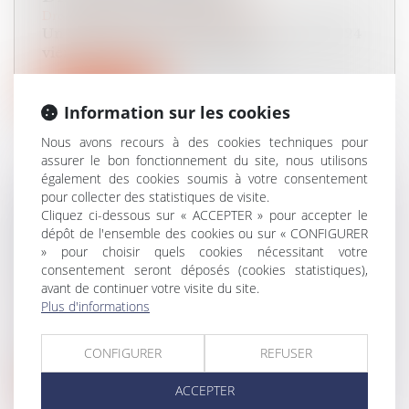
Droit immobilier
/
Droit de la propriété
Un décret et un arrêté publiés le 2 avril 2024
viennent de préciser l’ensembl...
Lire la suite
Information sur les cookies
Nous avons recours à des cookies techniques pour
assurer le bon fonctionnement du site, nous utilisons
également des cookies soumis à votre consentement
pour collecter des statistiques de visite.
VIOLENCES CONJUGALES : DES
Cliquez ci-dessous sur « ACCEPTER » pour accepter le
OUTILS POUR VOUS AIDER À
dépôt de l'ensemble des cookies ou sur « CONFIGURER
» pour choisir quels cookies nécessitant votre
INTERVENIR AUPRÈS DES
consentement seront déposés (cookies statistiques),
VICTIMES
avant de continuer votre visite du site.
Droit de la famille, des personnes et de leur patrimoine
/
Plus d'informations
Violences familiales
La crise sanitaire a contribué à positionner le
pharmacien comme un acteur de...
CONFIGURER
REFUSER
Lire la suite
ACCEPTER