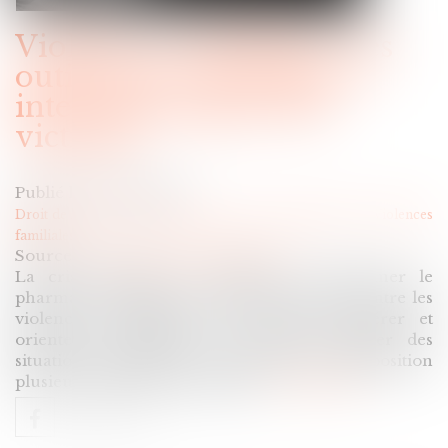
Violences conjugales : des
outils pour vous aider à
intervenir auprès des
victimes
Publié le :
12/04/2024
Droit de la famille, des personnes et de leur patrimoine
/
Violences
familiales
Source :
www.ordre.pharmacien.fr
La crise sanitaire a contribué à positionner le
pharmacien comme un acteur de la lutte contre les
violences conjugales. Pour l’aider à repérer et
orienter les victimes, et si besoin signaler des
situations d’urgence, le Cespharm met à disposition
plusieurs outils professionnels...
Lire la suite