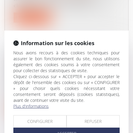
chauffage... Pour encourager la rénovati...
Lire la suite
Information sur les cookies
Nous avons recours à des cookies techniques pour
LA CLAUSE DE SAISINE
assurer le bon fonctionnement du site, nous utilisons
PRÉALABLE DU CONSEIL DE
également des cookies soumis à votre consentement
pour collecter des statistiques de visite.
L'ORDRE DES ARCHITECTES EST
Cliquez ci-dessous sur « ACCEPTER » pour accepter le
PRÉSUMÉE ABUSIVE
dépôt de l'ensemble des cookies ou sur « CONFIGURER
Droit immobilier
/
Droit de la construction
» pour choisir quels cookies nécessitant votre
La clause subordonnant la recevabilité de
consentement seront déposés (cookies statistiques),
toute action en justice à la saisin...
avant de continuer votre visite du site.
Plus d'informations
Lire la suite
CONFIGURER
REFUSER