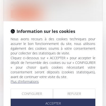
agricole est prévue par les art...
Lire la suite
Information sur les cookies
Nous avons recours à des cookies techniques pour
assurer le bon fonctionnement du site, nous utilisons
MARIAGE SOUS COMMUNAUTÉ :
également des cookies soumis à votre consentement
CONFISCATION POSSIBLE D’UN
pour collecter des statistiques de visite.
BIEN COMMUN EN VALEUR
Cliquez ci-dessous sur « ACCEPTER » pour accepter le
Droit de la famille, des personnes et de leur patrimoine
dépôt de l'ensemble des cookies ou sur « CONFIGURER
Dans le cadre d’un mariage soumis au
» pour choisir quels cookies nécessitant votre
régime de la communauté légale, les bien...
consentement seront déposés (cookies statistiques),
avant de continuer votre visite du site.
Lire la suite
Plus d'informations
CONFIGURER
REFUSER
ACCEPTER