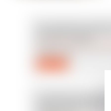
GPA À L'ÉTRANGER : L'EXEQ
RECONNAÎT LA FILIATION, 
ADOPTION PLÉNIÈRE
Droit de la famille, des personnes et de leur pat
En principe, une décision étrangère ét
de filiation produit...
Lire la suite
CONTESTATION DE PATERNIT
JUGES NE PEUVENT PAS REL
D’OFFICE LE MOYEN TIRÉ DE