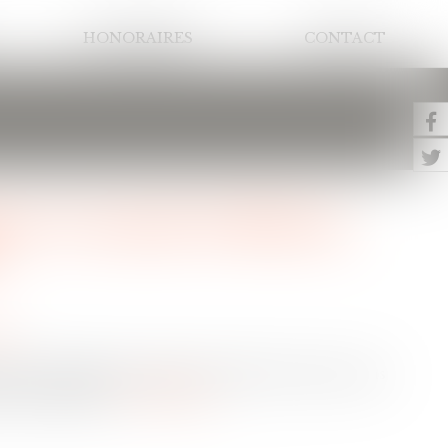
HONORAIRES
CONTACT
ur reconnaît la filiation,
ion
lien de filiation produit ses effets en France sans
e d'exécution...
Lire la suite