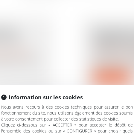
UATUR
RECHERCHE 
PAS UNE
INTERNATIO
L’ARRÊT APP
rimoine
/
Filiation
Droit de la famille, d
ablissant un lien
Une femme de nati
donné naissance à
Lire la suite
Information sur les cookies
Nous avons recours à des cookies techniques pour assurer le bon
fonctionnement du site, nous utilisons également des cookies soumis
É : LES
RETOUR D’U
à votre consentement pour collecter des statistiques de visite.
EVER
ILLICITEMEN
Cliquez ci-dessous sur « ACCEPTER » pour accepter le dépôt de
l'ensemble des cookies ou sur « CONFIGURER » pour choisir quels
 LA
ET SCOLAIRE