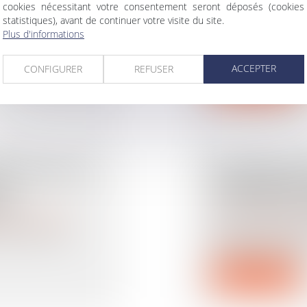
cookies nécessitant votre consentement seront déposés (cookies
SITUATION 
statistiques), avant de continuer votre visite du site.
rimoine
/
Filiation
Droit de la famille, d
Plus d'informations
 juges ne peuvent
En matière d’enlèv
13b de la Conventi
ACCEPTER
CONFIGURER
REFUSER
Lire la suite
REUVE DE LA
PROCRÉATI
D
ASSISTÉE ET
N ?
CE LA FIN D
rimoine
/
Filiation
Droit de la famille, d
 la possession
L’article L 2141-2
rédaction issue de 
Lire la suite