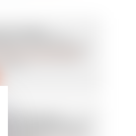
DE PATERNITÉ
NALE : CASSATION DE
LIQUANT LA LOI DE FLORIDE
es personnes et de leur patrimoine
/
Filiation
onalité américaine et biélorusse a
 un enfa...
N ENFANT DÉPLACÉ
T : LA STABILITÉ AFFECTIVE
 NE CARACTÉRISE PAS UNE