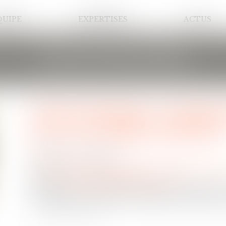
QUIPE
EXPERTISES
ACTUS
LES ACTUALITÉS
GPA à l'étranger : l'exequat
pas une adoption plénière
Publié le :
04/08/2026
Droit de la famille, des personnes et de leur patrimoine
/
Filiat
Source :
www.lemag-juridique.com
En principe, une décision étrangère établissant un 
exequatur lorsqu'elle ne nécessite aucune mesur