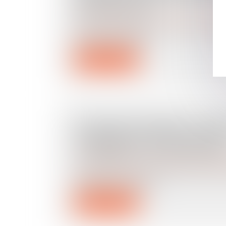
PRESCRIPTION
Droit de la famille, des personnes et de leur pat
Selon l’article 2247 du Code civil, les
pas soulever d’offic...
Lire la suite
FILIATION NATURELLE ET P
POSSESSION D’ÉTAT : QUAN
COMMENCE LA PRESCRIPTIO
Droit de la famille, des personnes et de leur pat
L’article 330 du Code civil prévoit que
d’état peut être judici...
Lire la suite