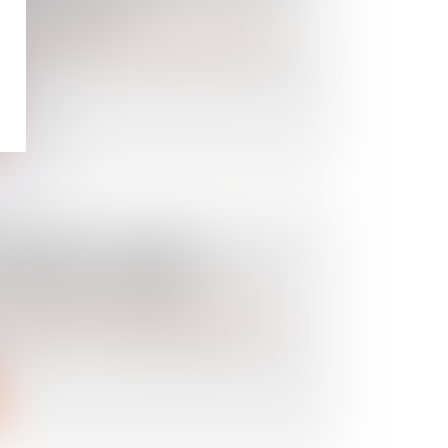
INTOLÉRABLE
es personnes et de leur patrimoine
/
Filiation
ement international d’enfant, l’article
o...
ON MÉDICALEMENT
 DÉCÈS DU CONJOINT : EST-
U PROJET PARENTAL ?
es personnes et de leur patrimoine
/
Filiation
 du Code de la santé publique, dans sa
l...