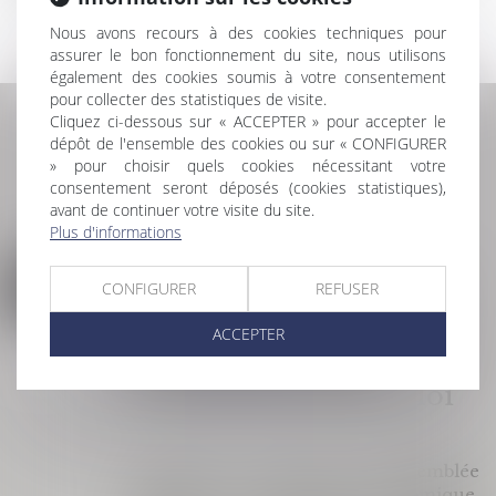
Nous avons recours à des cookies techniques pour
assurer le bon fonctionnement du site, nous utilisons
également des cookies soumis à votre consentement
pour collecter des statistiques de visite.
Cliquez ci-dessous sur « ACCEPTER » pour accepter le
dépôt de l'ensemble des cookies ou sur « CONFIGURER
L'ACTU DU DROIT DES
» pour choisir quels cookies nécessitant votre
PERSONNES ET DE LA
consentement seront déposés (cookies statistiques),
FAMILLE
avant de continuer votre visite du site.
Plus d'informations
Loi intégrale contre les
07
CONFIGURER
REFUSER
violences sexistes et
AOÛT
sexuelles : le CESE pose
ACCEPTER
les conditions de
réussite de la future loi
Droit de la famille, des personnes et de leur
patrimoine
/
Violences familiales
Saisi par la Présidente de l'Assemblée
nationale, le Conseil économique,