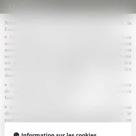
TOULOUSE
Nous intervenons en droit des personnes et de la
Famille, dans le cadre de situations multiples :
En matière de divorce, tant dans le cadre d’un
accord négocié avec le divorce par consentement
mutuel sans juge, que dans l’hypothèse où il est
nécessaire d’en saisir un lors d’un divorce pour faute
ou pour trancher des difficultés telles la garde des
enfants, les pensions alimentaires, la répartition des
dettes, la prestation compensatoire ;
Nous intervenons, également, en cas de ruptures
de concubinage ou de PACS avec les incidences
familiales et patrimoniales.
En matière patrimoniale, nous vous assistons
devant le Notaire ou devant le tribunal pour le
partage d’intérêts patrimoniaux après divorce ou
rupture de concubinage, de PACS ou d’indivision, ou
pour un changement de régime matrimonial.
Information sur les cookies