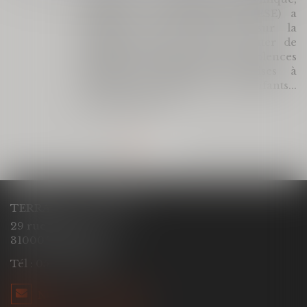
social et environnemental (CESE) a
adopté ce jour son avis sur la
proposition de loi visant à lutter de
manière intégrale contre les violences
sexistes et sexuelles commises à
l'encontre des femmes et des enfants...
Lire la suite
TERRACOL - ÇABALET
29 rue Ozenne
31000 TOULOUSE
Tél :
05 61 53 52 76
NOUS CONTACTER